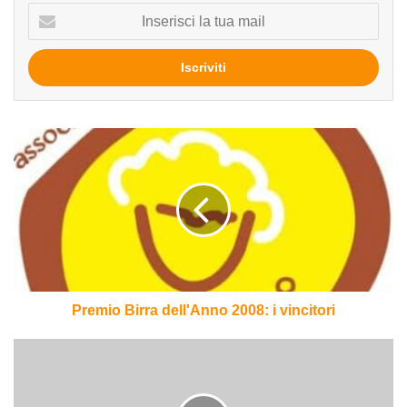
Inserisci
la
tua
mail
Premio
Birra
dell'Anno
2008:
i
vincitori
Premio Birra dell'Anno 2008: i vincitori
Oro,
incenso
&
birra: