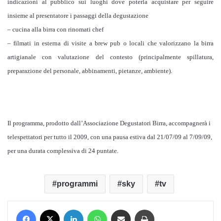
indicazioni al pubblico sui luoghi dove poterla acquistare per seguire
insieme al presentatore i passaggi della degustazione
– cucina alla birra con rinomati chef
– filmati in esterna di visite a brew pub o locali che valorizzano la birra
artigianale con valutazione del contesto (principalmente spillatura,
preparazione del personale, abbinamenti, pietanze, ambiente).
Il programma, prodotto dall’Associazione Degustatori Birra, accompagnerà i
telespettatori per tutto il 2009, con una pausa estiva dal 21/07/09 al 7/09/09,
per una durata complessiva di 24 puntate.
programmi
sky
tv
Facebook
X
LinkedIn
WhatsApp
Condividi via mail
Stampa