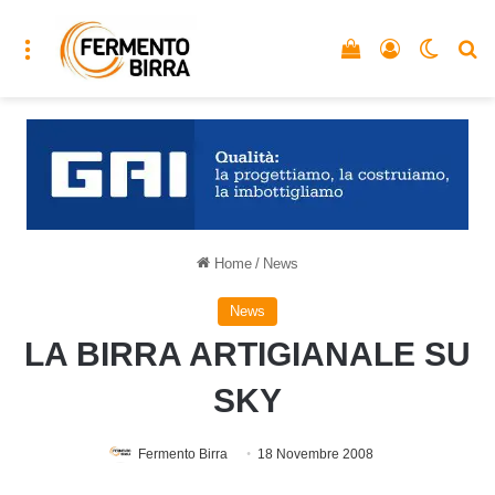
Menu
Vedi il carrello
Accedi
Cambia
C
Home
/
News
News
LA BIRRA ARTIGIANALE SU
SKY
Fermento Birra
18 Novembre 2008