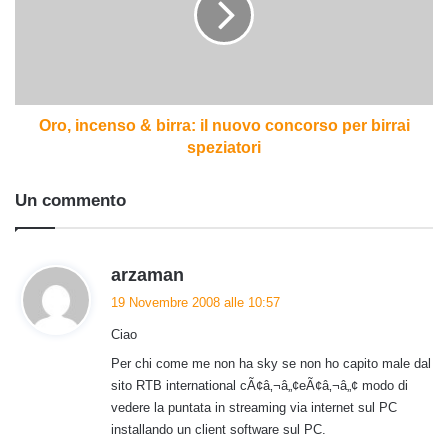
il
nuovo
concorso
per
birrai
speziatori
Oro, incenso & birra: il nuovo concorso per birrai
speziatori
Un commento
h
arzaman
a
19 Novembre 2008 alle 10:57
d
Ciao
e
t
Per chi come me non ha sky se non ho capito male dal
sito RTB international cÃ¢â‚¬â„¢eÃ¢â‚¬â„¢ modo di
t
vedere la puntata in streaming via internet sul PC
o
installando un client software sul PC.
: