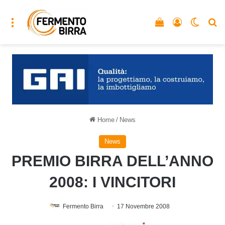
Menu
Vedi il carrello
Accedi
Cambia
C
Home
/
News
News
PREMIO BIRRA DELL’ANNO
2008: I VINCITORI
Fermento Birra
17 Novembre 2008