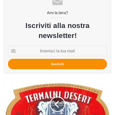
Ami la birra?
Iscriviti alla nostra
newsletter!
Inserisci
la
tua
mail
Lasko
Termalni
Desert
del
birrificio
Lasko