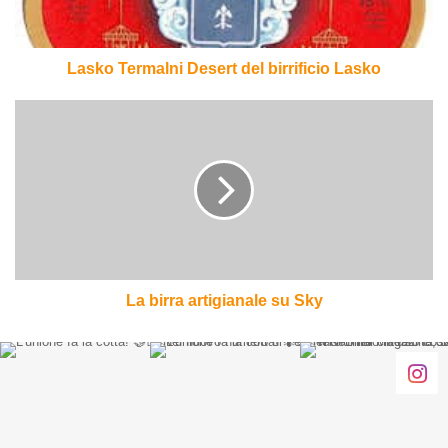
Lasko Termalni Desert del birrificio Lasko
La
birra
artigianale
su
Sky
La birra artigianale su Sky