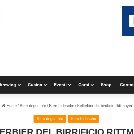
brewing
Cucina
Eventi
Corsi
Shop
Contat
Home
/
Birre degustate
/
Birre tedesche
/
Kellerbier del birrificio Rittmayer
Birre degustate
Birre tedesche
ERBIER DEL BIRRIFICIO RITT