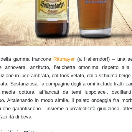
o della gamma francone
Rittmayer
(a Hallerndorf) – una se
e annovera, anzitutto, l’etichetta omonima rispetto alla
uzione in luce ambrata, dal look velato, dalla schiuma beige
ata. Sostanziosa, la compagine degli aromi include tratti cara
 media cottura, affiancati da temi luppolacei, oscillanti
so. Altalenando in modo simile, il palato ondeggia fra mo
 che garantiscono – insieme a un’alcolicità giudiziosa, atte
facilità di beva.