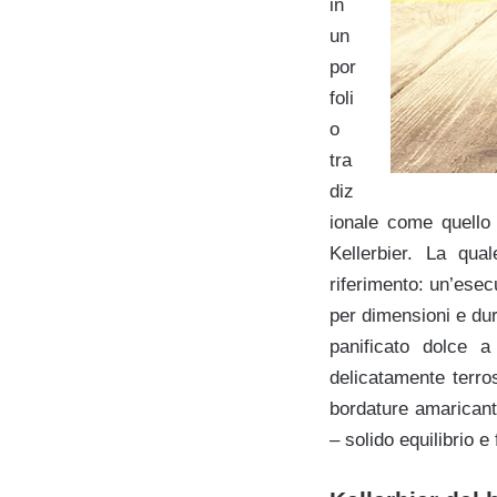
in
un
por
foli
o
tra
diz
ionale come quell
Kellerbier. La qual
riferimento: un’esec
per dimensioni e dur
panificato dolce a
delicatamente terro
bordature amaricanti
– solido equilibrio e 