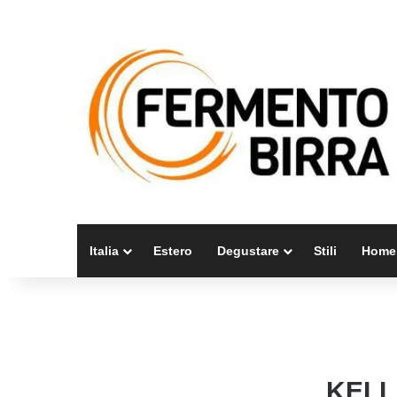
Italia
Estero
Degustare
Stili
Home
KELL