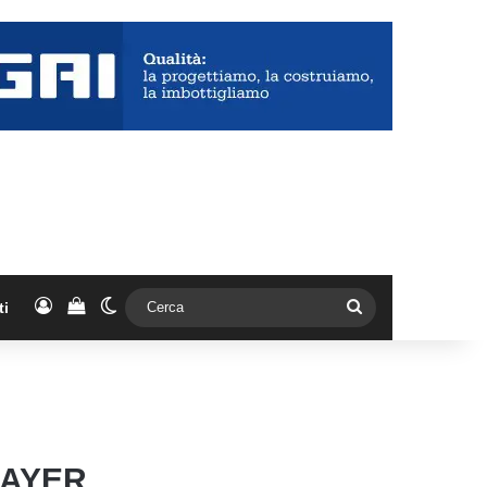
Accedi
Vedi il carrello
Cambia aspetto
Cerca
ti
MAYER