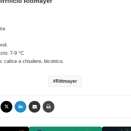
irrificio Rittmayer
ssa
vol.
zio: 7-9 °C
o: calice a chiudere, biconico.
Rittmayer
Facebook
X
LinkedIn
Condividi via mail
Stampa