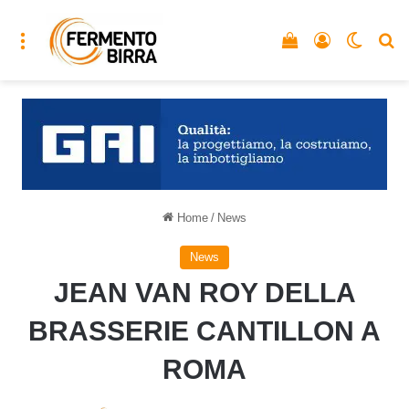
Menu
Vedi il carrello
Accedi
Cambia
C
Home
/
News
News
JEAN VAN ROY DELLA
BRASSERIE CANTILLON A
ROMA