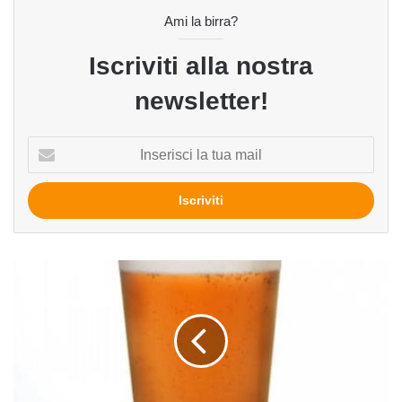
Ami la birra?
Iscriviti alla nostra
newsletter!
Inserisci
la
tua
mail
Reale
5°
Anniversario
del
birrificio
Birra
del
Borgo