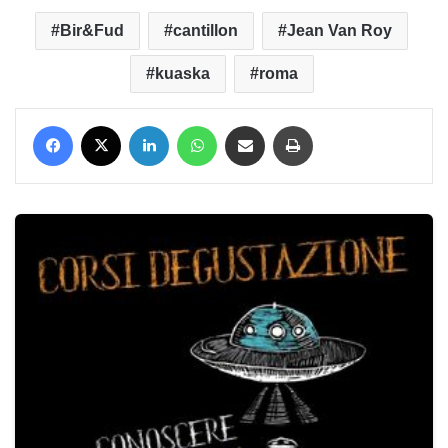
Bir&Fud
cantillon
Jean Van Roy
kuaska
roma
Facebook
X
LinkedIn
WhatsApp
Condividi via mail
Stampa