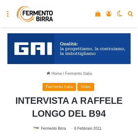
Menu
Vedi il carrello
Accedi
Cambia
C
Home
/
Fermento Italia
Fermento Italia
Video
INTERVISTA A RAFFELE
LONGO DEL B94
Fermento Birra
6 Febbraio 2011