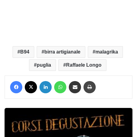
B94
birra artigianale
malagrika
puglia
Raffaele Longo
Facebook
X
LinkedIn
WhatsApp
Condividi via mail
Stampa