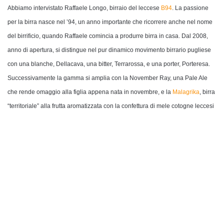
Abbiamo intervistato Raffaele Longo, birraio del leccese
B94
. La passione
per la birra nasce nel ’94, un anno importante che ricorrere anche nel nome
del birrificio, quando Raffaele comincia a produrre birra in casa. Dal 2008,
anno di apertura, si distingue nel pur dinamico movimento birrario pugliese
con una blanche, Dellacava, una bitter, Terrarossa, e una porter, Porteresa.
Successivamente la gamma si amplia con la November Ray, una Pale Ale
che rende omaggio alla figlia appena nata in novembre, e la
Malagrika
, birra
“territoriale” alla frutta aromatizzata con la confettura di mele cotogne leccesi