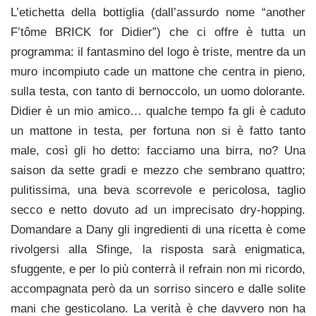
L’etichetta della bottiglia (dall’assurdo nome “another
F’tôme BRICK for Didier”) che ci offre è tutta un
programma: il fantasmino del logo è triste, mentre da un
muro incompiuto cade un mattone che centra in pieno,
sulla testa, con tanto di bernoccolo, un uomo dolorante.
Didier è un mio amico… qualche tempo fa gli è caduto
un mattone in testa, per fortuna non si è fatto tanto
male, così gli ho detto: facciamo una birra, no? Una
saison da sette gradi e mezzo che sembrano quattro;
pulitissima, una beva scorrevole e pericolosa, taglio
secco e netto dovuto ad un imprecisato dry-hopping.
Domandare a Dany gli ingredienti di una ricetta è come
rivolgersi alla Sfinge, la risposta sarà enigmatica,
sfuggente, e per lo più conterrà il refrain non mi ricordo,
accompagnata però da un sorriso sincero e dalle solite
mani che gesticolano. La verità è che davvero non ha