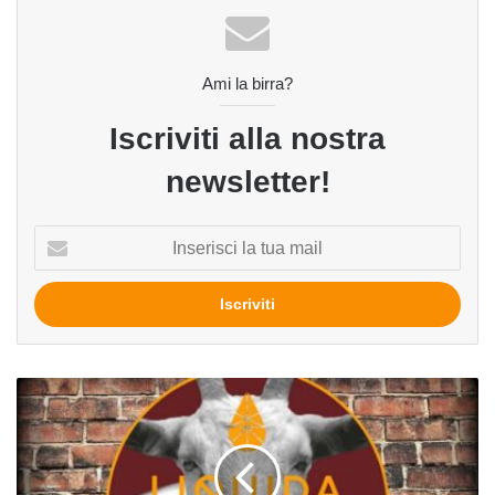
Ami la birra?
Iscriviti alla nostra
newsletter!
Inserisci
la
tua
mail
Anghela
del
birrificio
Liquida