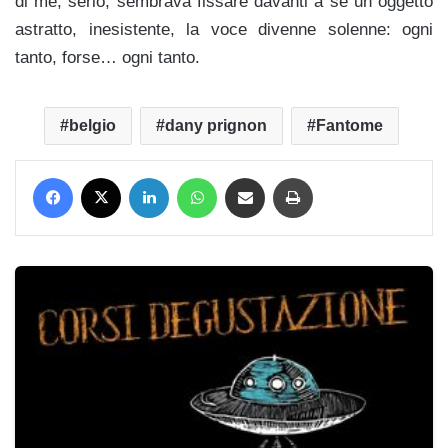
di me, serio, sembrava fissare davanti a sé un oggetto
astratto, inesistente, la voce divenne solenne: ogni
tanto, forse… ogni tanto.
belgio
dany prignon
Fantome
Facebook
X
LinkedIn
WhatsApp
Condividi via mail
Stampa