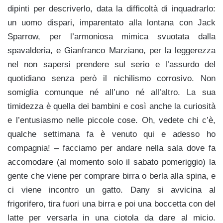
dipinti per descriverlo, data la difficoltà di inquadrarlo:
un uomo dispari, imparentato alla lontana con Jack
Sparrow, per l’armoniosa mimica svuotata dalla
spavalderia, e Gianfranco Marziano, per la leggerezza
nel non sapersi prendere sul serio e l’assurdo del
quotidiano senza però il nichilismo corrosivo. Non
somiglia comunque né all’uno né all’altro. La sua
timidezza è quella dei bambini e così anche la curiosità
e l’entusiasmo nelle piccole cose. Oh, vedete chi c’è,
qualche settimana fa è venuto qui e adesso ho
compagnia! – facciamo per andare nella sala dove fa
accomodare (al momento solo il sabato pomeriggio) la
gente che viene per comprare birra o berla alla spina, e
ci viene incontro un gatto. Dany si avvicina al
frigorifero, tira fuori una birra e poi una boccetta con del
latte per versarla in una ciotola da dare al micio.