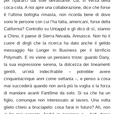
per ripararci dal sole devastante. Lui, si versa della
coca-cola. A noi apre una collaborazione, dice che forse
è l’ultima bottiglia rimasta, non ricorda bene di dove
sono le persone con cui l’ha fatta, americani, forse della
California? Controllo su Untappd e gli dico di sì, stanno
a Chino, il paese di Sierra Nevada. Annuisce. Non ho il
cuore di dirgli che la ricerca ha dato anche il gelido
messaggio No Longer In Business per il birrificio
Polymath. E mi viene un pensiero triste: guardo Dany,
la sua espressione serena, la dolcezza dei lineamenti
gentili, un’età indecifrabile – potrebbe avere
cinquantacinque anni come settanta –, e penso a cosa
mai succederà quando non avrà più la voglia o la forza
di mandare avanti Fantôme da solo. Si sa che ha un
figlio, comunque non interessato al lavoro. Una volta
glielo chiesi a bruciapelo: cosa farai in futuro? Ah, non