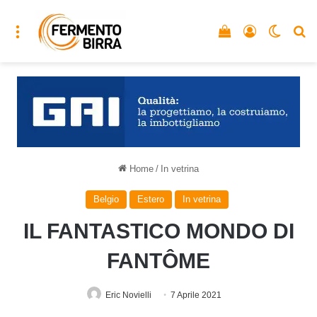
Menu
Vedi il carrello
Accedi
Cambia
C
Home
/
In vetrina
Belgio
Estero
In vetrina
IL FANTASTICO MONDO DI
FANTÔME
Eric Novielli
7 Aprile 2021