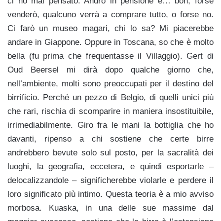
ci ho mai pensato. Andrò in pensione e… boh, forse
venderò, qualcuno verrà a comprare tutto, o forse no.
Ci farò un museo magari, chi lo sa? Mi piacerebbe
andare in Giappone. Oppure in Toscana, so che è molto
bella (fu prima che frequentasse il Villaggio). Gert di
Oud Beersel mi dirà dopo qualche giorno che,
nell’ambiente, molti sono preoccupati per il destino del
birrificio. Perché un pezzo di Belgio, di quelli unici più
che rari, rischia di scomparire in maniera insostituibile,
irrimediabilmente. Giro fra le mani la bottiglia che ho
davanti, ripenso a chi sostiene che certe birre
andrebbero bevute solo sul posto, per la sacralità dei
luoghi, la geografia, eccetera, e quindi esportarle –
delocalizzandole – significherebbe violarle e perdere il
loro significato più intimo. Questa teoria è a mio avviso
morbosa. Kuaska, in una delle sue massime dal