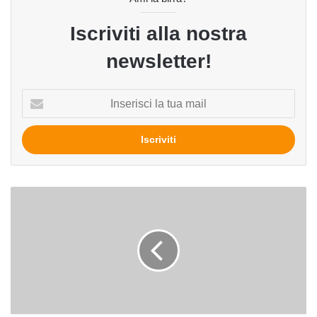
Iscriviti alla nostra
newsletter!
Inserisci
la
tua
mail
Birra,
in
UK
accise
giù:
crescono
occupazione
e
vendite