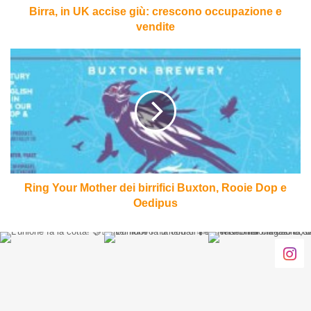
Birra, in UK accise giù: crescono occupazione e
vendite
Ring
Your
Mother
dei
birrifici
Buxton,
Rooie
Dop
e
Oedipus
Ring Your Mother dei birrifici Buxton, Rooie Dop e
Oedipus