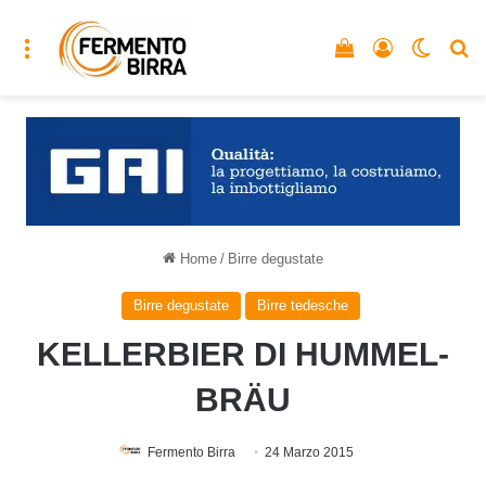
Menu
Vedi il carrello
Accedi
Cambia
C
Home
/
Birre degustate
Birre degustate
Birre tedesche
KELLERBIER DI HUMMEL-
BRÄU
Fermento Birra
24 Marzo 2015