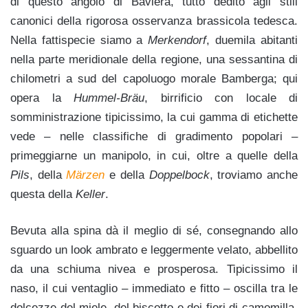
di questo angolo di Baviera, tutto dedito agli stili
canonici della rigorosa osservanza brassicola tedesca.
Nella fattispecie siamo a
Merkendorf
, duemila abitanti
nella parte meridionale della regione, una sessantina di
chilometri a sud del capoluogo morale Bamberga; qui
opera la
Hummel-Bräu
, birrificio con locale di
somministrazione tipicissimo, la cui gamma di etichette
vede – nelle classifiche di gradimento popolari –
primeggiarne un manipolo, in cui, oltre a quelle della
Pils
, della
Märzen
e della
Doppelbock
, troviamo anche
questa della
Keller
.
Bevuta alla spina dà il meglio di sé, consegnando allo
sguardo un look ambrato e leggermente velato, abbellito
da una schiuma nivea e prosperosa. Tipicissimo il
naso, il cui ventaglio – immediato e fitto – oscilla tra le
dolcezze del miele, del biscotto e dei fiori di camomilla,