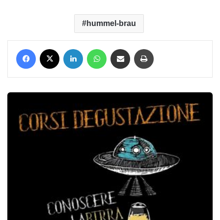
hummel-brau
Facebook
X
LinkedIn
WhatsApp
Condividi via mail
Stampa