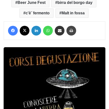
Beer June Fest
birra del borgo day
c'è¨ fermento
Malt in fossa
Facebook
X
LinkedIn
WhatsApp
Condividi via mail
Stampa