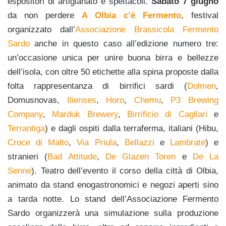
espositori di artigianato e spettacoli.
Sabato 7 giugno
da non perdere
A Olbia c’è Fermento
, festival
organizzato dall’
Associazione Brassicola Fermento
Sardo
anche in questo caso all’edizione numero tre:
un’occasione unica per unire buona birra e bellezze
dell’isola, con oltre 50 etichette alla spina proposte dalla
folta rappresentanza di birrifici sardi (
Dolmen
,
Domusnovas,
Ilienses
,
Horo
,
Chemu
,
P3 Brewing
Company
,
Marduk Brewery
,
Birrificio di Cagliari
e
Terrantiga
) e dagli ospiti dalla terraferma, italiani (Hibu,
Croce di Malto
,
Via Priula
,
Bellazzi
e
Lambrate
) e
stranieri (
Bad Attitude
,
De Glazen Toren
e
De La
Senne
). Teatro dell’evento il corso della città di Olbia,
animato da stand enogastronomici e negozi aperti sino
a tarda notte. Lo stand dell’Associazione Fermento
Sardo organizzerà una simulazione sulla produzione