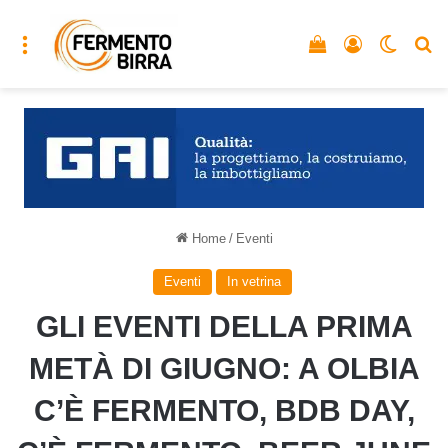
Menu
Vedi il carrello
Accedi
Cambia
C
Home
/
Eventi
Eventi
In vetrina
GLI EVENTI DELLA PRIMA
METÀ DI GIUGNO: A OLBIA
C’È FERMENTO, BDB DAY,