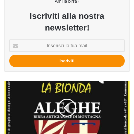
Ami la birra?
Iscriviti alla nostra
newsletter!
Inserisci
la
tua
mail
La
Bionda
del
birrificio
Aleghe