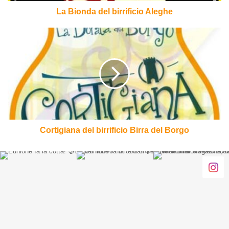
La Bionda del birrificio Aleghe
Cortigiana
del
birrificio
Birra
del
Borgo
Cortigiana del birrificio Birra del Borgo