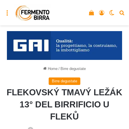
Menu
Vedi il carrello
Accedi
Cambia
C
Home
/
Birre degustate
Birre degustate
FLEKOVSKÝ TMAVÝ LEŽÁK
13° DEL BIRRIFICIO U
FLEKŮ