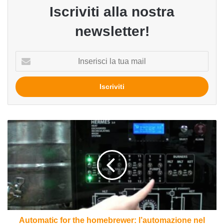
Iscriviti alla nostra
newsletter!
Inserisci
la
tua
mail
Automatic
for
the
homebrewer:
l’automazione
nel
processo
produttivo
casalingo
Automatic for the homebrewer: l’automazione nel