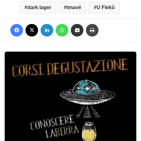
dark lager
tmavé
U Fleků
Facebook
X
LinkedIn
WhatsApp
Condividi via mail
Stampa