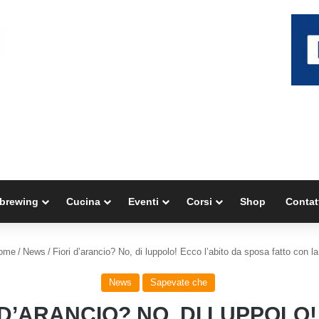
brewing
Cucina
Eventi
Corsi
Shop
Contat
ome
/
News
/
Fiori d’arancio? No, di luppolo! Ecco l’abito da sposa fatto con la
News
Sapevate che
 D’ARANCIO? NO, DI LUPPOLO