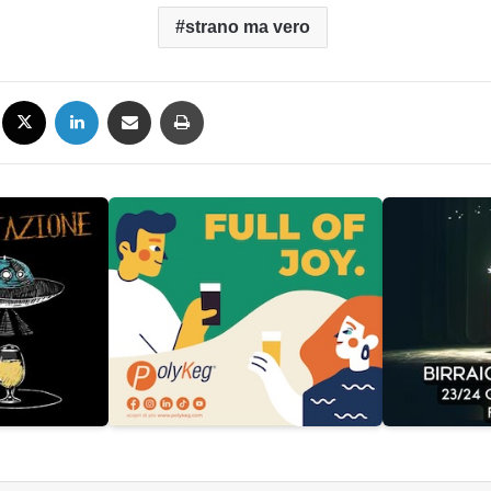
strano ma vero
Facebook
X
LinkedIn
Condividi via mail
Stampa