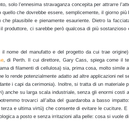
to, solo l’ennesima stravaganza concepita per attrarre l’at
o quello che dovrebbe essere, semplicemente, il giorno più b
 che plausibile e pienamente esauriente. Dietro la facciata
l produttore, ci sarebbe però qualcosa di più sostanzioso 
il nome del manufatto e del progetto da cui trae origine)
se
, di Perth. Il cui direttore, Gary Cass, spiega come il t
trama di filamenti di cellulosa) sia, prima cosa, molto simile 
he lo rende potenzialmente adatto ad altre applicazioni nel s
dante i capi da cerimonia). Inoltre, si tratta di un materiale
i) anche su larga scala industriale, senza gli enormi costi 
otremmo trovarci all’alba del guardaroba a basso impatto:
terza e ultima virtù) che consente di evitare le cuciture. E 
ogica a posto e senza irritazioni alla pelle: cosa si vuole di