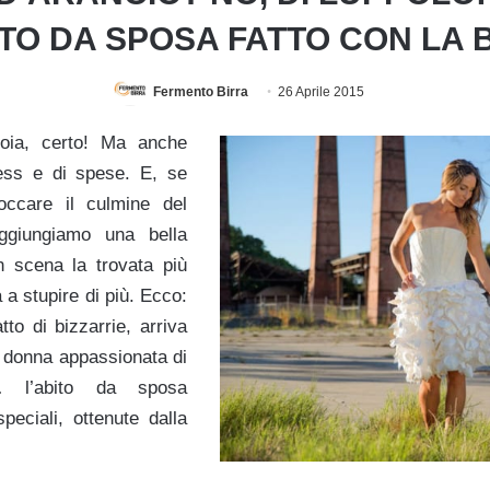
ITO DA SPOSA FATTO CON LA 
Fermento Birra
26 Aprile 2015
ioia, certo! Ma anche
ess e di spese. E, se
occare il culmine del
ggiungiamo una bella
n scena la trovata più
 a stupire di più. Ecco:
atto di bizzarrie, arriva
la donna appassionata di
i… l’abito da sposa
speciali, ottenute dalla