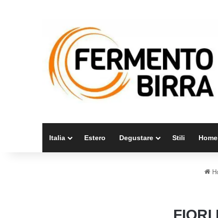
Italia
Estero
Degustare
Stili
Home
H
FIORI