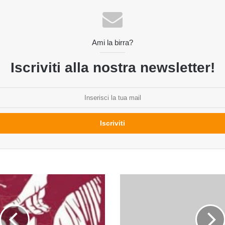
Ami la birra?
Iscriviti alla nostra newsletter!
Eventi
birrari
del
fine
settimana: