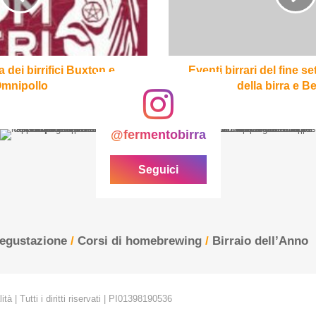
Il
Senso
della
birra
e
dei birrifici Buxton e
Eventi birrari del fine s
BeeRome
mnipollo
della birra e 
@fermentobirra
Seguici
degustazione
/
Corsi di homebrewing
/
Birraio dell’Anno
tà | Tutti i diritti riservati | PI01398190536