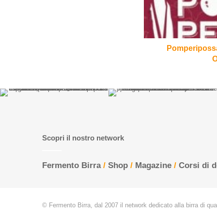
Omnipollo
Pomperipossa 
O
Scopri il nostro network
Fermento Birra
/
Shop
/
Magazine
/
Corsi di 
© Fermento Birra, dal 2007 il network dedicato alla birra di quali