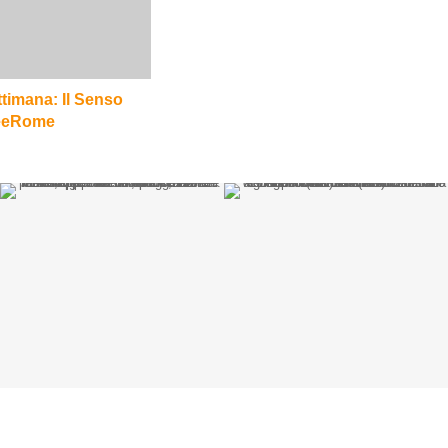
ettimana: Il Senso
BeeRome