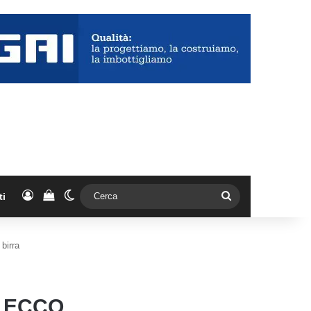
Accedi
Vedi il carrello
Cambia aspetto
Cerca
ti
 birra
! ECCO