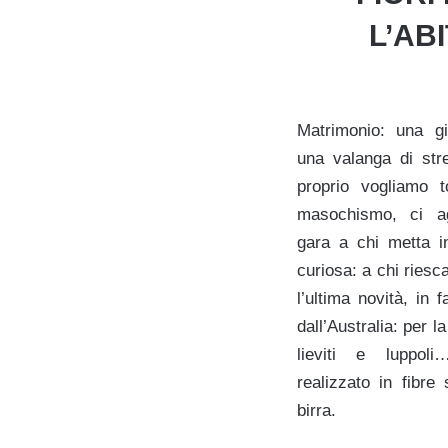
L’AB
Matrimonio: una g
una valanga di str
proprio vogliamo t
masochismo, ci a
gara a chi metta i
curiosa: a chi riesca
l’ultima novità, in f
dall’Australia: per 
lieviti e luppol
realizzato in fibre 
birra.