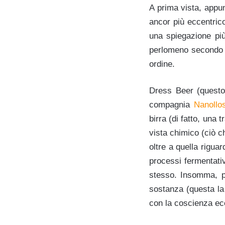
A prima vista, appun
ancor più eccentric
una spiegazione più
perlomeno secondo i
ordine.
Dress Beer (questo 
compagnia
Nanollo
birra (di fatto, una 
vista chimico (ciò c
oltre a quella riguar
processi fermentativ
stesso. Insomma, p
sostanza (questa la 
con la coscienza ecol