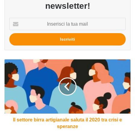
newsletter!
Inserisci
la
tua
mail
Il
settore
birra
artigianale
saluta
il
2020
tra
crisi
e
Il settore birra artigianale saluta il 2020 tra crisi e
speranze
speranze