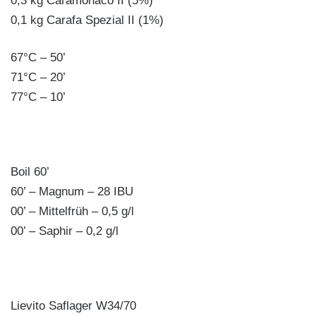
0,3 kg Caramonaco II (5%)
0,1 kg Carafa Spezial II (1%)
67°C – 50’
71°C – 20’
77°C – 10’
Boil 60’
60’ – Magnum – 28 IBU
00’ – Mittelfrüh – 0,5 g/l
00’ – Saphir – 0,2 g/l
Lievito Saflager W34/70