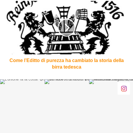
Come
l’Editto
di
purezza
ha
cambiato
la
storia
della
birra
Come l’Editto di purezza ha cambiato la storia della
tedesca
birra tedesca