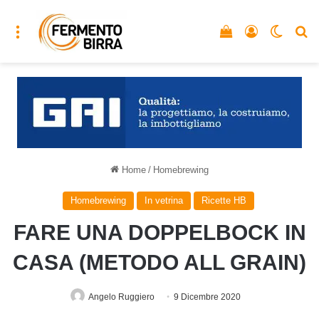
Menu
Vedi il carrello
Accedi
Cambia
C
Home
/
Homebrewing
Homebrewing
In vetrina
Ricette HB
FARE UNA DOPPELBOCK IN
CASA (METODO ALL GRAIN)
Angelo Ruggiero
9 Dicembre 2020