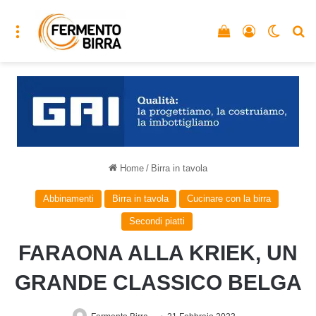
Menu
Vedi il carrello
Accedi
Cambia
C
Home
/
Birra in tavola
Abbinamenti
Birra in tavola
Cucinare con la birra
Secondi piatti
FARAONA ALLA KRIEK, UN
GRANDE CLASSICO BELGA