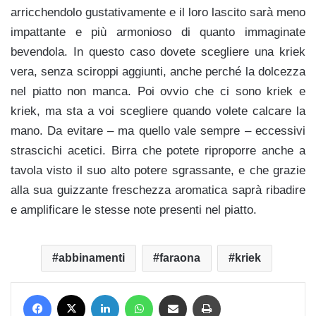
arricchendolo gustativamente e il loro lascito sarà meno
impattante e più armonioso di quanto immaginate
bevendola. In questo caso dovete scegliere una kriek
vera, senza sciroppi aggiunti, anche perché la dolcezza
nel piatto non manca. Poi ovvio che ci sono kriek e
kriek, ma sta a voi scegliere quando volete calcare la
mano. Da evitare – ma quello vale sempre – eccessivi
strascichi acetici. Birra che potete riproporre anche a
tavola visto il suo alto potere sgrassante, e che grazie
alla sua guizzante freschezza aromatica saprà ribadire
e amplificare le stesse note presenti nel piatto.
abbinamenti
faraona
kriek
Facebook
X
LinkedIn
WhatsApp
Condividi via mail
Stampa