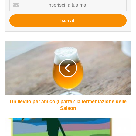
Inserisci
la
tua
mail
Un
lievito
per
amico
(I
parte):
la
fermentazione
delle
Saison
Un lievito per amico (I parte): la fermentazione delle
Saison
Gamekeeper
del
birrificio