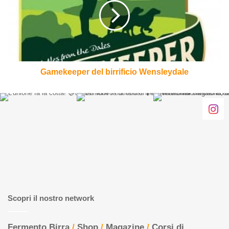
Wensleydale
Gamekeeper del birrificio Wensleydale
Scopri il nostro network
Fermento Birra
/
Shop
/
Magazine
/
Corsi di