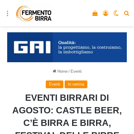
Menu
Vedi il carrello
Accedi
Cambia
C
Home
/
Eventi
Eventi
In vetrina
EVENTI BIRRARI DI
AGOSTO: CASTLE BEER,
C’È BIRRA E BIRRA,