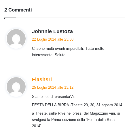
2 Commenti
h
Johnnie Lustoza
a
22 Luglio 2014 alle 23:58
d
Ci sono molti eventi imperdibili. Tutto molto
e
interessante. Salute
t
t
o
:
h
Flashsrl
a
25 Luglio 2014 alle 13:12
d
Siamo lieti di presentarVi:
e
t
FESTA DELLA BIRRA -Trieste 29, 30, 31 agosto 2014
t
a Trieste, sulle Rive nei pressi del Magazzino vini, si
o
svolgerà la Prima edizione della “Festa della Birra
:
2014”