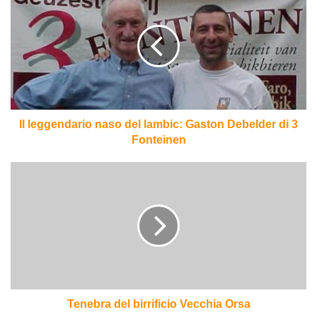
leggendario
naso
del
lambic:
Gaston
Debelder
di
3
Fonteinen
Il leggendario naso del lambic: Gaston Debelder di 3
Fonteinen
Tenebra
del
birrificio
Vecchia
Orsa
Tenebra del birrificio Vecchia Orsa