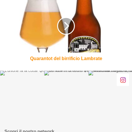
Quarantot
del
birrificio
Lambrate
Quarantot del birrificio Lambrate
Scopri il nostro network