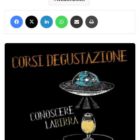
Facebook
X
LinkedIn
WhatsApp
Condividi via mail
Stampa