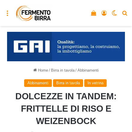
Menu
Vedi il carrello
Accedi
Cambia
C
Home
/
Birra in tavola
/
Abbinamenti
Abbinamenti
Birra in tavola
In vetrina
DOLCEZZE IN TANDEM:
FRITTELLE DI RISO E
WEIZENBOCK