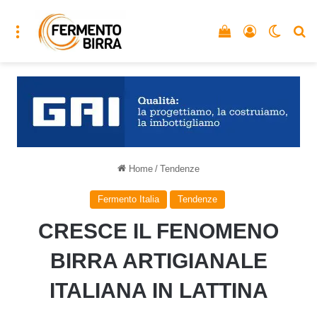
Menu
Vedi il carrello
Accedi
Cambia
C
Home
/
Tendenze
Fermento Italia
Tendenze
CRESCE IL FENOMENO
BIRRA ARTIGIANALE
ITALIANA IN LATTINA