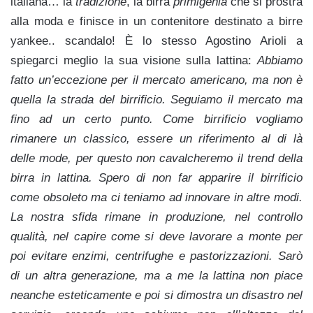
italiana… la
tradizione
, la birra
primigenia
che si prostra
alla moda e finisce in un contenitore destinato a birre
yankee.. scandalo!
È lo stesso Agostino Arioli a
spiegarci meglio la sua visione sulla lattina:
Abbiamo
fatto un’eccezione per il mercato americano, ma non è
quella la strada del birrificio. Seguiamo il mercato ma
fino ad un certo punto. Come birrificio vogliamo
rimanere un classico, essere un riferimento al di là
delle mode, per questo non cavalcheremo il trend della
birra in lattina. Spero di non far apparire il birrificio
come obsoleto ma ci teniamo ad innovare in altre modi.
La nostra sfida rimane in produzione, nel controllo
qualità, nel capire come si deve lavorare a monte per
poi evitare enzimi, centrifughe e pastorizzazioni. Sarò
di un altra generazione, ma a me la lattina non piace
neanche esteticamente e poi si dimostra un disastro nel