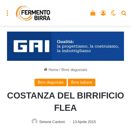
Menu
Vedi il carrello
Accedi
Cambia
C
Home
/
Birre degustate
Birre degustate
Birre italiane
COSTANZA DEL BIRRIFICIO
FLEA
Simone Cantoni
13 Aprile 2015