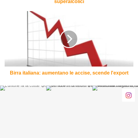
superalcolici
Birra
italiana:
aumentano
le
accise,
scende
l'export
Birra italiana: aumentano le accise, scende l'export