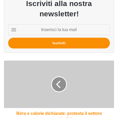
Iscriviti alla nostra
newsletter!
Inserisci
la
tua
mail
Birra
e
calorie
dichiarate:
protesta
il
settore
superalcolici
Birra e calorie dichiarate: protesta il settore