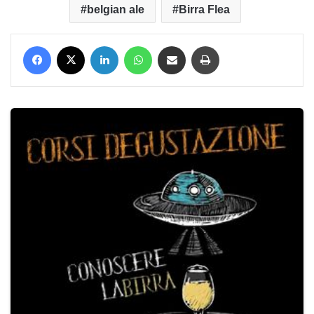
belgian ale
Birra Flea
Facebook
X
LinkedIn
WhatsApp
Condividi via mail
Stampa