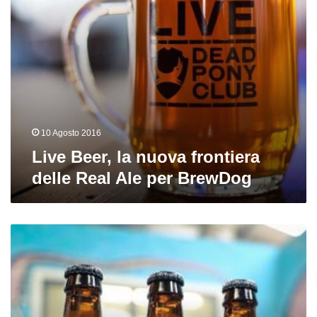
per
BrewDog
10 Agosto 2016
Live Beer, la nuova frontiera
delle Real Ale per BrewDog
Nuove
birre
da
BrewDog:
Hinterland
e