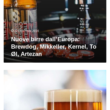
22 Dicembre 2016
Nuove birre dall’Europa:
Brewdog, Mikkeller, Kernel, To
Øl, Artezan
Live
Beer,
la
nuova
frontiera
delle
Real
Ale