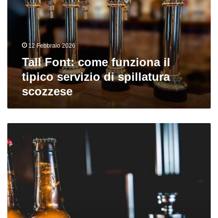
il
tipico
servizio
di
12 Febbraio 2026
spillatura
scozzese
Tall Font: come funziona il
tipico servizio di spillatura
scozzese
Nuove
birre
dall’Europa:
Brewdog,
Mikkeller,
Kernel,
To
Øl,
Artezan