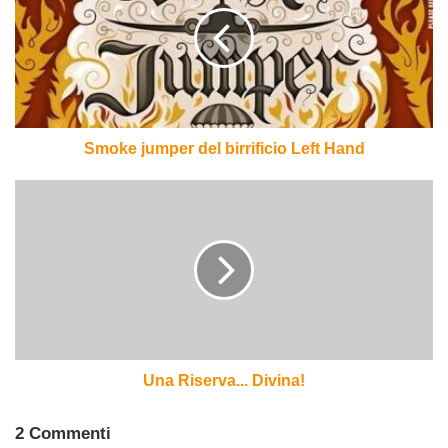
birrificio
Left
Hand
Smoke jumper del birrificio Left Hand
Una
Riserva...
Divina!
Una Riserva... Divina!
2 Commenti