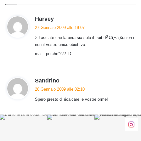
h
Harvey
a
27 Gennaio 2009 alle 19:07
d
> Lasciate che la birra sia solo il trait dÃ¢â‚¬â„¢union e
e
non il vostro unico obiettivo.
t
ma… perche’??? :D
t
o
:
h
Sandrino
a
28 Gennaio 2009 alle 02:10
d
Spero presto di ricalcare le vostre orme!
e
t
t
o
: