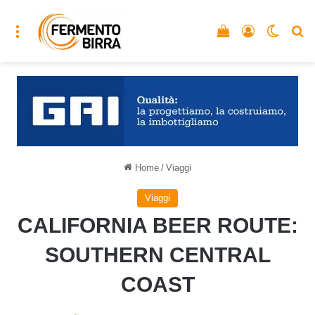
Menu
Vedi il carrello
Accedi
Cambia
C
Home
/
Viaggi
Viaggi
CALIFORNIA BEER ROUTE:
SOUTHERN CENTRAL
COAST