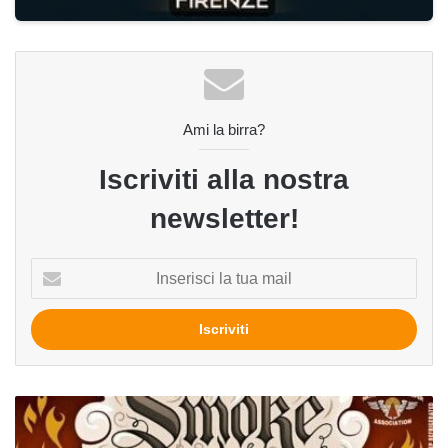
Ami la birra?
Iscriviti alla nostra
newsletter!
Inserisci
la
tua
mail
Smoke
jumper
del