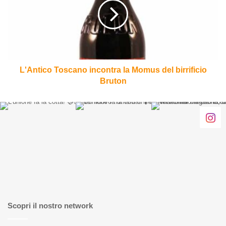
la
Momus
del
birrificio
Bruton
L'Antico Toscano incontra la Momus del birrificio
Bruton
Scopri il nostro network