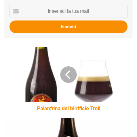
Inserisci
la
tua
mail
Palanfrina
del
birrificio
Troll
Palanfrina del birrificio Troll
L'Antico
Toscano
incontra