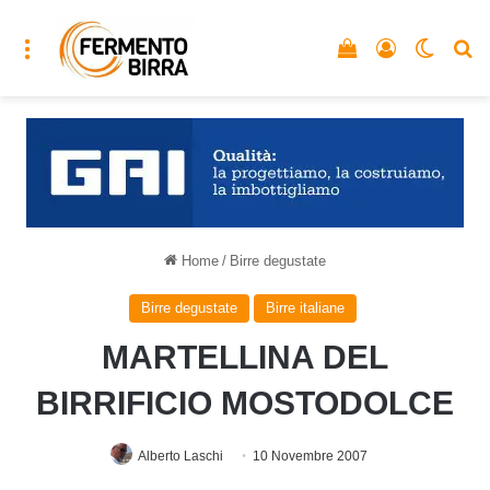
Menu
Vedi il carrello
Accedi
Cambia
C
Home
/
Birre degustate
Birre degustate
Birre italiane
MARTELLINA DEL
BIRRIFICIO MOSTODOLCE
Alberto Laschi
10 Novembre 2007