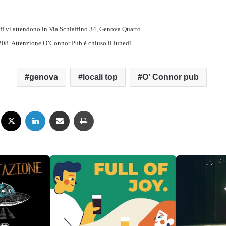
taff vi attendono in Via Schiaffino 34, Genova Quarto.
08. Attenzione O’Connor Pub è chiuso il lunedì.
genova
locali top
O' Connor pub
Facebook
X
LinkedIn
Condividi via mail
Stampa