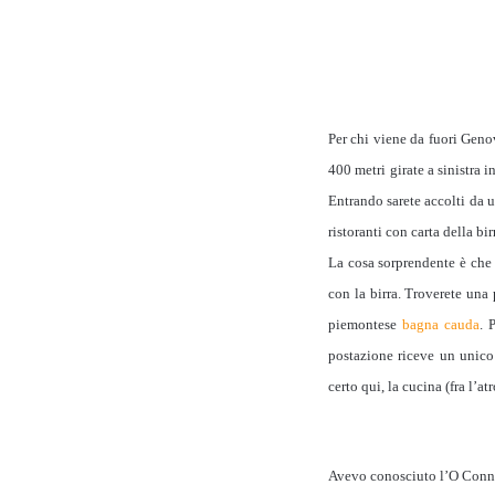
Per chi viene da fuori Geno
400 metri girate a sinistra 
Entrando sarete accolti da u
ristoranti con carta della bir
La cosa sorprendente è che
con la birra. Troverete un
piemontese
bagna cauda
. 
postazione riceve un unico 
certo qui, la cucina (fra l’at
Avevo conosciuto l’O Connor