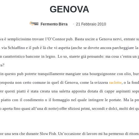
GENOVA
Fermento Birra
21 Febbraio 2010
va è semplicissimo trovare l’O’ Connor pub. Basta uscire a Genova nervi, entrate 
in via Schiaffino e il pub è là che vi aspetta (anche se dovete ancora parcheggiare la
n caratteristico bancone in legno.
Lo so, starete già pensando: ma cosa c’entra un 
ra?
 in questo pub potrete tranquillamente mangiare una bourguignonne con olio, burro
a proposta non certo comune in quel di Genova, come la svizzera
raclette
, o la fon
Per questi piatti è stata creata una saletta apposita dotata di cappe aspiranti so
piatto con il condimento o il formaggio nel quale intingere le portate. Ma la pr
ro aperta fino quasi all’una di notte) offre sfiziosi primi, secondi e dolci, molti dei qu
 una sera che durante Slow Fish. Un’occasione di lavoro mi ha permesso di ritorna