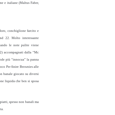
ne e italiane (Maltus Faber,
doro, conchiglione farcito e
nd 22. Molto interessante
vando le note pulite viene
 22) accompagnati dalla “Mc
ende più “innocua” la panna
ioco Per finire Brownies alle
n banale giocato su diversi
ione liquida che ben si sposa
 piatti, spesso non banali ma
ta.