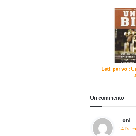
Letti
per
voi:
Un'altra
birra
di
Massimo
Acanfora
Letti per voi: 
Un commento
h
Toni
a
24 Dicemb
d