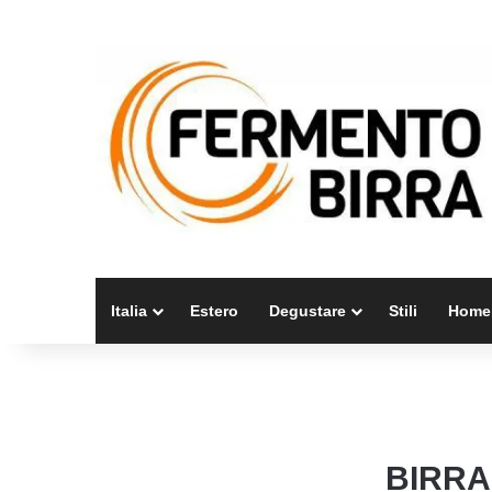
Italia
Estero
Degustare
Stili
Home
BIRRA