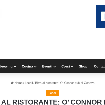
brewing
Cucina
Eventi
Corsi
Shop
Contat
Home
/
Locali
/
Birra al ristorante: O’ Connor pub di Genova
Locali
 AL RISTORANTE: O’ CONNOR 