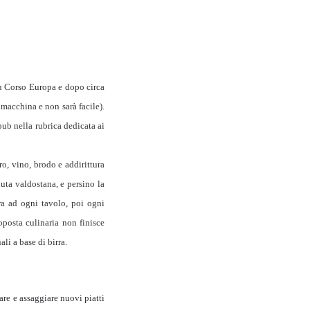
su Corso Europa e dopo circa
 macchina e non sarà facile).
pub nella rubrica dedicata ai
, vino, brodo e addirittura
duta valdostana, e persino la
pra ad ogni tavolo, poi ogni
oposta culinaria non finisce
ali a base di birra.
re e assaggiare nuovi piatti