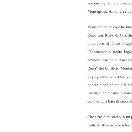
accomapagnati che possono e
Montegioco, Almond 22 per 
Vi racconto che cosa ho ma
Dopo una Kriek di Girardin 
pomodoro al forno insapo
l’abbinamento molto legat
ammorbidito dalla dolcezza
Runa” del birrificio Monte
degli gnocchi che a sua volt
nocciole con gelato alla c
livelli di cremosità: il dol
con i dolci a base di ciocco
Che altro dire, siamo in un
frutto di attenzione e selez