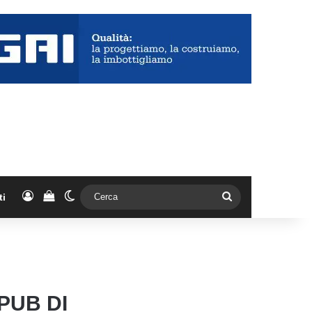
Accedi
Vedi il carrello
Cambia aspetto
Cerca
ti
PUB DI