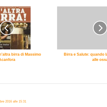
Birra
e
Salute:
quando
la
bionda
fa
bene
alle
ossa
Un'altra birra di Massimo
Birra e Salute: quando 
Acanfora
alle oss
re 2016 alle 15:31