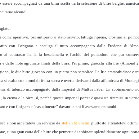
ssere accompagnati da una birra scelta tra la selezione di birre belghe, america
citarne alcune).
ngiato:
come aperitivo, per antipasto è stato servito, lattuga ripiena, crostino al pomo
rito con l‘origano e acciuga il tutto accompagnato dalla Frederic di Almo
o al contrasto fra la la besciamella e l’acido del pomodoro che pur conser
 e dalle note agrumate finali della birra. Per primo, gnocchi alla Irie (Almond
gioco, le due birre giocano con un piatto non semplice. La Irie ammorbidisce e r
a si esalta con aromi di frutta secca e uvetta derivanti dalla affumicata di Monteg
rema di tabacco accompagnato dalla Imperial di Maltus Faber. Un abbinamento no
ce, la crema e la birra, sì, perché questa imperial porter è quasi un tiramisù in vers
lato e con il sigaro e “casualmente” davanti a noi li avevamo entrambi.
 pub e non aspettatevi un servizio da
stellati Michelin
, piuttosto attendetevi ottimi
ione, e una gran carta delle birre che permette di abbinare splendidamente ogni porta