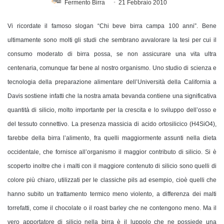
Fermento Birra
21 Febbraio 2010
Vi ricordate il famoso slogan “Chi beve birra campa 100 anni”. Bene
ultimamente sono molti gli studi che sembrano avvalorare la tesi per cui il
consumo moderato di birra possa, se non assicurare una vita ultra
centenaria, comunque far bene al nostro organismo. Uno studio di scienza e
tecnologia della preparazione alimentare dell’Università della California a
Davis sostiene infatti che la nostra amata bevanda contiene una significativa
quantità di silicio, molto importante
per la crescita e lo sviluppo dell’osso e
del tessuto connettivo
. La presenza massicia di acido ortosilicico (H4SiO4),
farebbe della birra l’alimento, fra quelli maggiormente assunti nella dieta
occidentale, che fornisce all’organismo il maggior contributo di silicio. Si è
scoperto inoltre che i malti con il maggiore contenuto di silicio sono quelli di
colore più chiaro, utilizzati per le classiche pils ad esempio, cioè quelli che
hanno subito un trattamento termico meno violento, a differenza dei malti
torrefatti, come il chocolate o il roast barley che ne contengono meno. Ma il
vero apportatore di silicio nella birra è il luppolo che ne possiede una