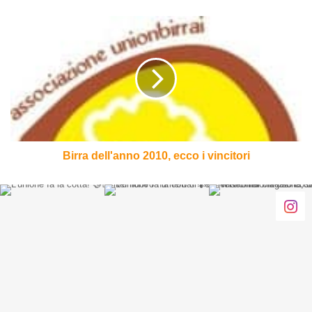
Birra
dell'anno
2010,
ecco
i
vincitori
Birra dell'anno 2010, ecco i vincitori