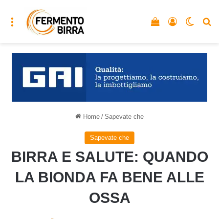
Menu
Vedi il carrello
Accedi
Cambia
C
Home
/
Sapevate che
Sapevate che
BIRRA E SALUTE: QUANDO
LA BIONDA FA BENE ALLE
OSSA