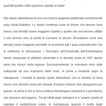
quantità quattro volte superiore rispetto al malto.
Allo studio statunitense fa eco una ricerca spagnola pubblicata recentemente
sulla rivista Nutrition. Lo studio conferma come le donne che bevono birra
hanno una densità ossea maggiore rispetto a quelle che non bevono affatto
o che bevono vino (a parità di consumo di alcool). Ricordiamo come una
densità ossea maggiore permette di
prevenire tutti i guai osteoarticolari che
si verificano in menopausa.
I ricercatori dell’Università dell’Extremadura
hanno analizzato le abitudini alimentari e la densità ossea di 1697 donne
sane che vivono nella regione. Successivamente, le volontarie sono state
sottoposte ad una scansione delle mani, le prime a mostrare segni di
osteoporosi. I risultati di questo studio dimostrano che le bevitrici di birra
hanno una densità ossea più elevata. Esistono almeno due spiegazioni per
questo: la prima è che la birra contiene fitoestrogeni (daidzeina e genisteina,
che derivano dal luppolo). Tra gli effetti degli estrogeni vi e’ proprio quello di
regolare il metabolismo osseo. In menopausa, quando il livello degli