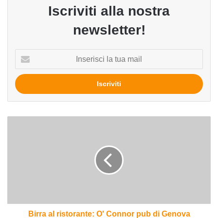
Iscriviti alla nostra
newsletter!
Inserisci
la
tua
mail
Birra
al
ristorante:
O'
Connor
pub
di
Genova
Birra al ristorante: O' Connor pub di Genova