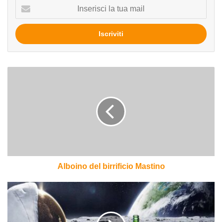
Inserisci
la
tua
mail
Alboino
del
birrificio
Mastino
Alboino del birrificio Mastino
Dagli
USA
arriva
un