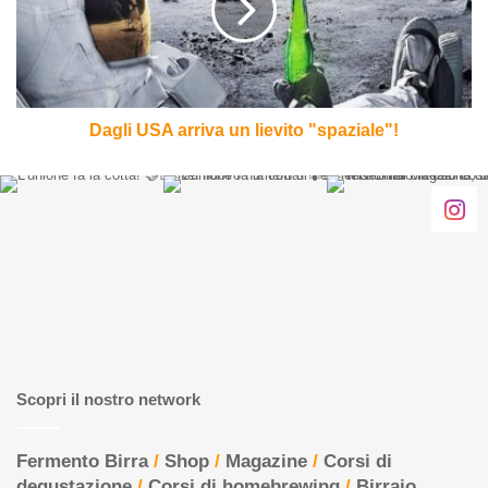
lievito
"spaziale"!
Dagli USA arriva un lievito "spaziale"!
Scopri il nostro network
Fermento Birra
/
Shop
/
Magazine
/
Corsi di
degustazione
/
Corsi di homebrewing
/
Birraio