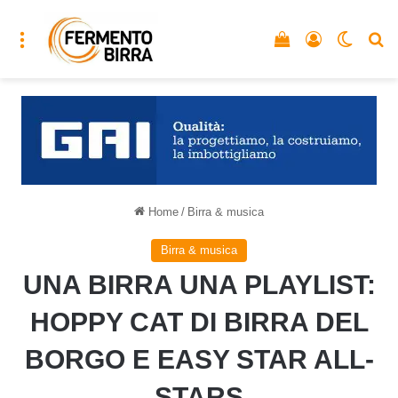
Menu
Vedi il carrello
Accedi
Cambia
C
Home
/
Birra & musica
Birra & musica
UNA BIRRA UNA PLAYLIST:
HOPPY CAT DI BIRRA DEL
BORGO E EASY STAR ALL-
STARS