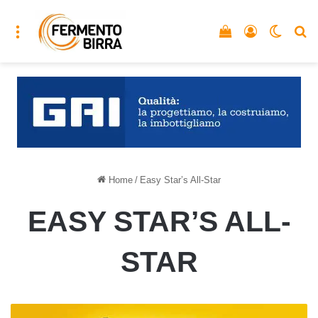
Menu
Vedi il carrello
Accedi
Cambia
C
Home
/
Easy Star’s All-Star
EASY STAR’S ALL-
STAR
Una