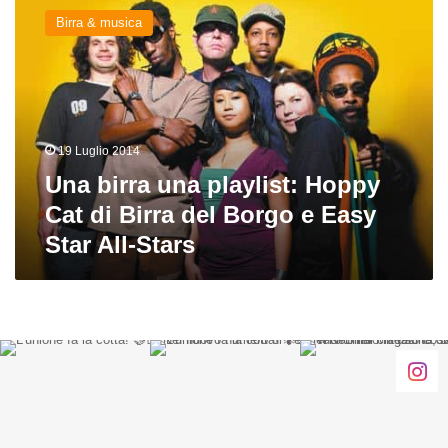
birra
Birra & musica
una
playlist:
Hoppy
Cat
di
Birra
19 Luglio 2014
del
Borgo
Una birra una playlist: Hoppy
e
Cat di Birra del Borgo e Easy
Easy
Star All-Stars
Star
All-
Stars