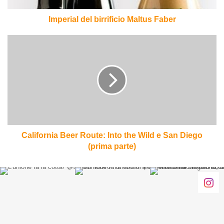
Imperial del birrificio Maltus Faber
California
Beer
Route:
Into
the
Wild
e
San
Diego
(prima
California Beer Route: Into the Wild e San Diego
parte)
(prima parte)