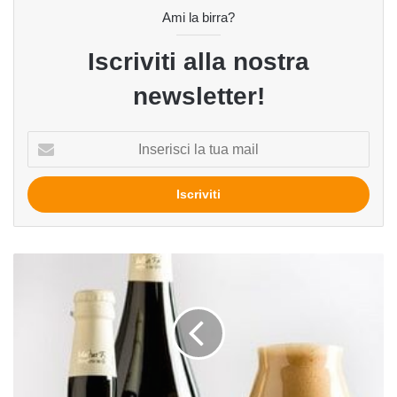
Ami la birra?
Iscriviti alla nostra
newsletter!
Inserisci
la
tua
mail
Imperial
del
birrificio
Maltus
Faber