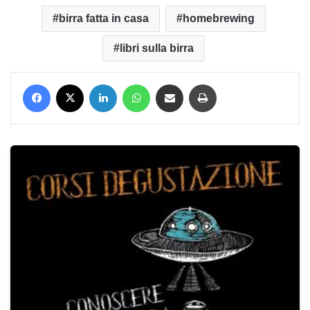
birra fatta in casa
homebrewing
libri sulla birra
Facebook
X
LinkedIn
WhatsApp
Condividi via mail
Stampa