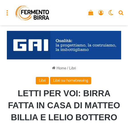
Menu
Vedi il carrello
Accedi
Cambia
C
Home
/
Libri
Libri
Libri su homebrewing
LETTI PER VOI: BIRRA
FATTA IN CASA DI MATTEO
BILLIA E LELIO BOTTERO