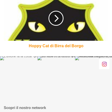
Cat
di
Birra
del
Borgo
Hoppy Cat di Birra del Borgo
Scopri il nostro network