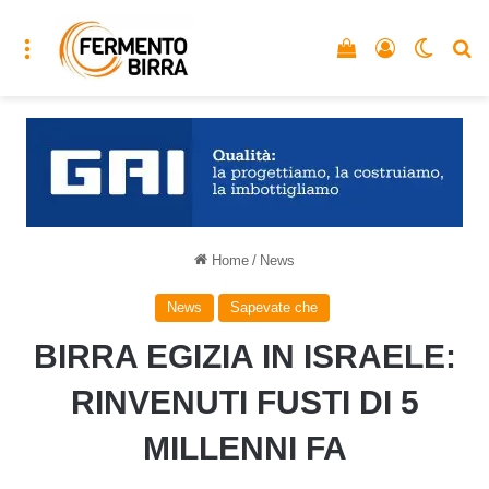
Menu
Vedi il carrello
Accedi
Cambia
C
Home
/
News
News
Sapevate che
BIRRA EGIZIA IN ISRAELE:
RINVENUTI FUSTI DI 5
MILLENNI FA