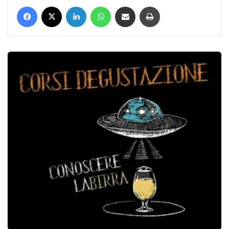
Facebook
X
LinkedIn
WhatsApp
Condividi via mail
Stampa