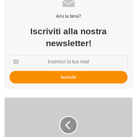
Ami la birra?
Iscriviti alla nostra
newsletter!
Inserisci
la
tua
mail
Verso
il
monopolio
mondiale
della
birra?