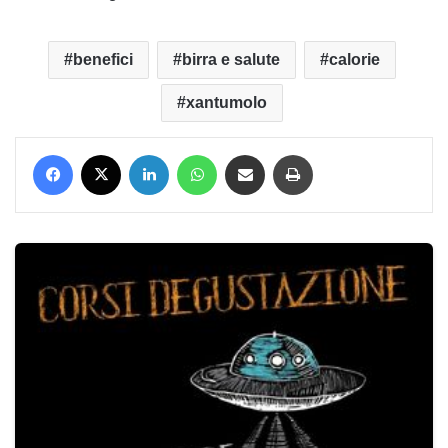
benefici
birra e salute
calorie
xantumolo
Facebook
X
LinkedIn
WhatsApp
Condividi via mail
Stampa