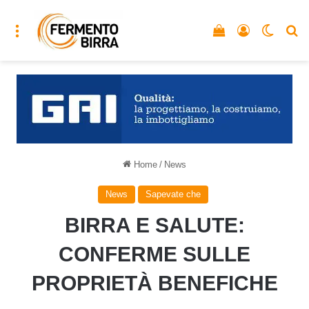
Menu
Vedi il carrello
Accedi
Cambia
C
Home
/
News
News
Sapevate che
BIRRA E SALUTE:
CONFERME SULLE
PROPRIETÀ BENEFICHE