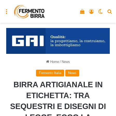
Menu
Vedi il carrello
Accedi
Cambia
C
Home
/
News
Fermento Italia
News
BIRRA ARTIGIANALE IN
ETICHETTA: TRA
SEQUESTRI E DISEGNI DI