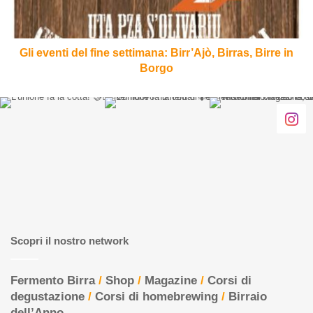
Birras,
Birre
in
Borgo
Gli eventi del fine settimana: Birr’Ajò, Birras, Birre in
Borgo
Scopri il nostro network
Fermento Birra
/
Shop
/
Magazine
/
Corsi di
degustazione
/
Corsi di homebrewing
/
Birraio
dell’Anno