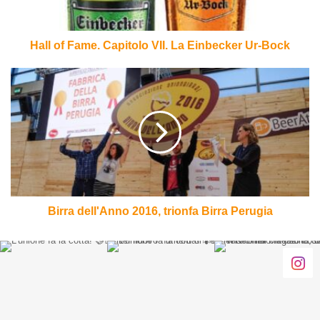
Ur-
Bock
Hall of Fame. Capitolo VII. La Einbecker Ur-Bock
Birra
dell'Anno
2016,
trionfa
Birra
Perugia
Birra dell'Anno 2016, trionfa Birra Perugia