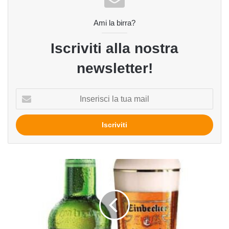
Ami la birra?
Iscriviti alla nostra
newsletter!
Inserisci
la
tua
mail
Hall
of
Fame.
Capitolo
VII.
La
Einbecker