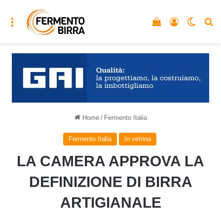
Menu
Vedi il carrello
Accedi
Cambia
C
Home
/
Fermento Italia
Fermento Italia
In vetrina
LA CAMERA APPROVA LA
DEFINIZIONE DI BIRRA
ARTIGIANALE