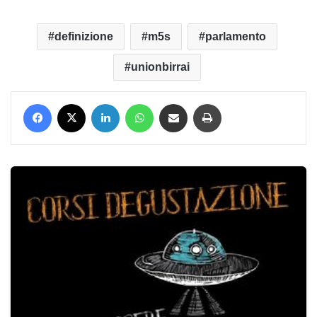
definizione
m5s
parlamento
unionbirrai
Facebook
X
LinkedIn
WhatsApp
Condividi via mail
Stampa