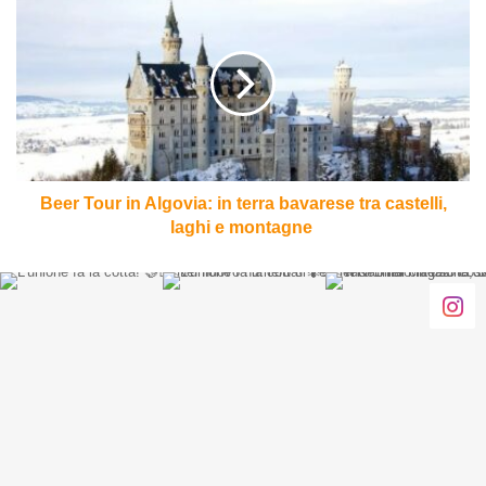
Tour
in
Algovia:
in
terra
bavarese
tra
castelli,
laghi
Beer Tour in Algovia: in terra bavarese tra castelli,
e
laghi e montagne
montagne