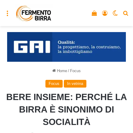
Menu
Vedi il carrello
Accedi
Cambia
C
Home
/
Focus
Focus
In vetrina
BERE INSIEME: PERCHÉ LA
BIRRA È SINONIMO DI
SOCIALITÀ