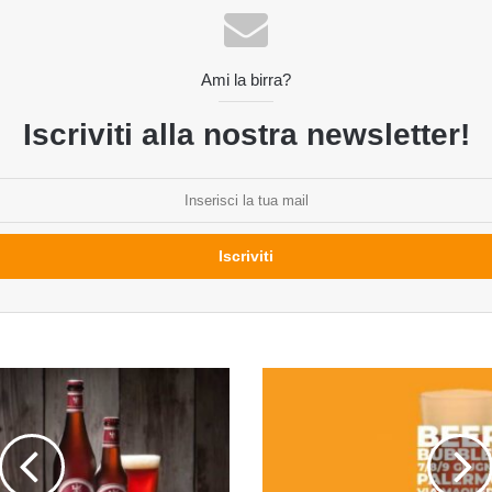
Ami la birra?
Iscriviti alla nostra newsletter!
BeerBubbles
2018:
festival
della
birra