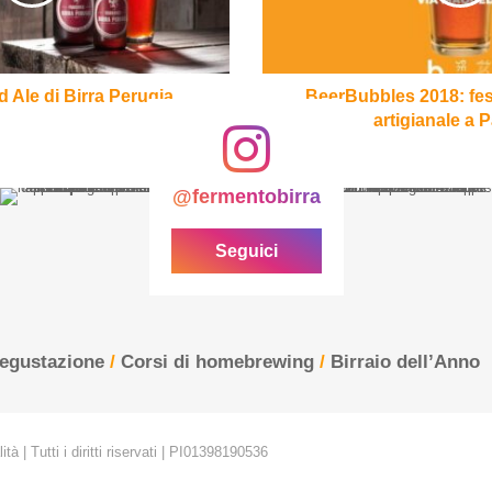
artigianale
a
Palermo
 Ale di Birra Perugia
BeerBubbles 2018: fest
artigianale a 
@fermentobirra
Seguici
degustazione
/
Corsi di homebrewing
/
Birraio dell’Anno
tà | Tutti i diritti riservati | PI01398190536