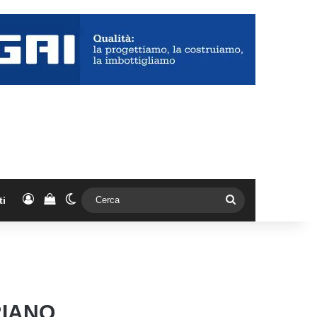
Accedi
Vedi il carrello
Cambia aspetto
Cerca
ti
RIANO