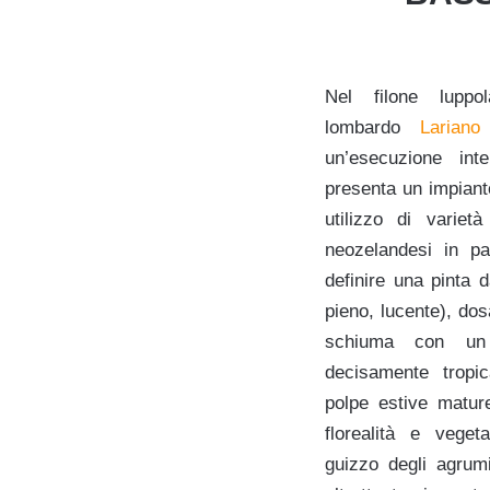
Nel filone luppol
lombardo
Lariano
un’esecuzione in
presenta un impiant
utilizzo di variet
neozelandesi in pa
definire una pinta d
pieno, lucente), dos
schiuma con un a
decisamente tropic
polpe estive matur
florealità e vegeta
guizzo degli agrum