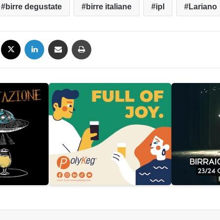
birre degustate
birre italiane
ipl
Lariano
Facebook
X
LinkedIn
Condividi via mail
Stampa