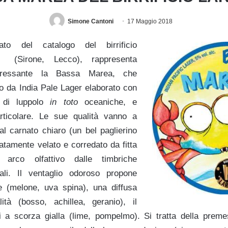
Simone Cantoni
17 Maggio 2018
ato del catalogo del birrificio
(Sirone, Lecco), rappresenta
teressante la Bassa Marea, che
o da India Pale Lager elaborato con
à di luppolo
in toto
oceaniche, e
rticolare. Le sue qualità vanno a
al carnato chiaro (un bel paglierino
atamente velato e corredato da fitta
rco olfattivo dalle timbriche
ali. Il ventaglio odoroso propone
e (melone, uva spina), una diffusa
lità (bosso, achillea, geranio), il
i a scorza gialla (lime, pompelmo). Si tratta della prem