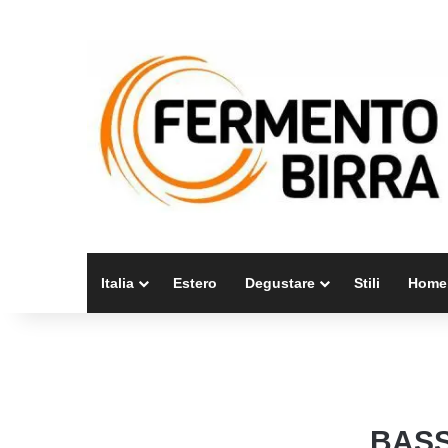
Italia
Estero
Degustare
Stili
Home
BASS