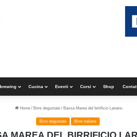
brewing
Cucina
Eventi
Corsi
Shop
Contat
Home
/
Birre degustate
/
Bassa Marea del birrificio Lariano
Birre degustate
Birre italiane
A MAREA DEL BIRRIFICIO LA