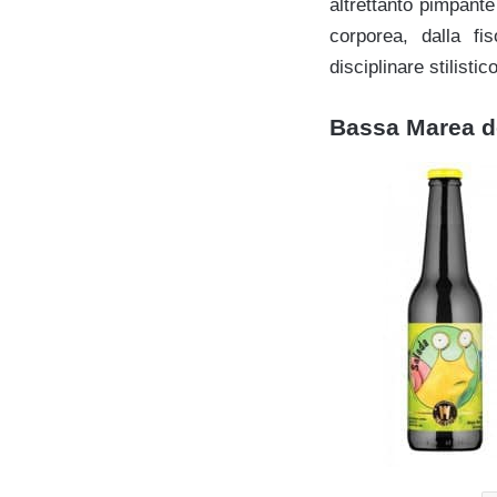
altrettanto pimpant
corporea, dalla fi
disciplinare stilisti
Bassa Marea del