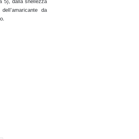
 5), dalla snellezza
 dell’amaricante da
o.