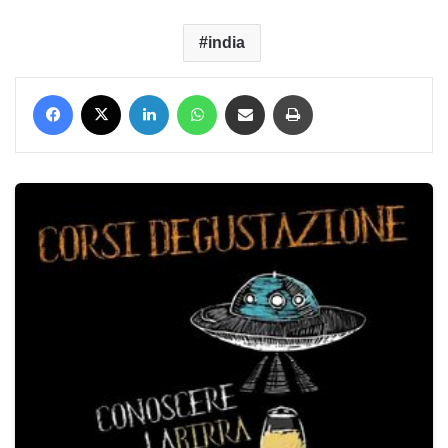
india
Facebook
X
LinkedIn
WhatsApp
Condividi via mail
Stampa