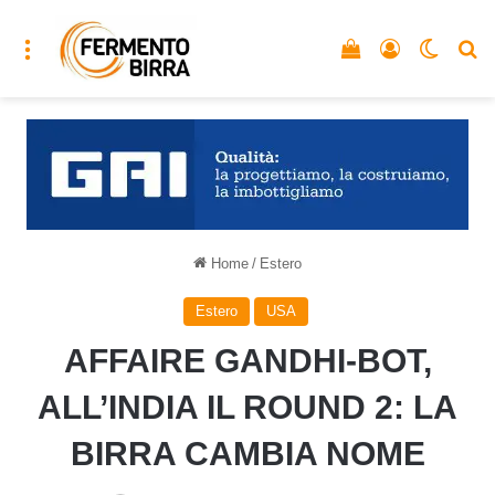
Menu
Vedi il carrello
Accedi
Cambia
C
Home
/
Estero
Estero
USA
AFFAIRE GANDHI-BOT,
ALL’INDIA IL ROUND 2: LA
BIRRA CAMBIA NOME