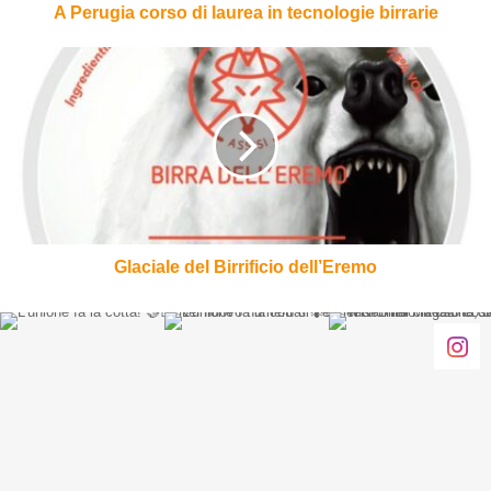
A Perugia corso di laurea in tecnologie birrarie
Glaciale
del
Birrificio
dell’Eremo
Glaciale del Birrificio dell’Eremo