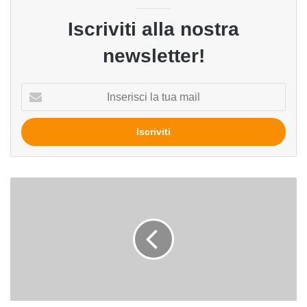
Iscriviti alla nostra
newsletter!
Inserisci
la
tua
mail
A
Perugia
corso
di
laurea
in
tecnologie
birrarie