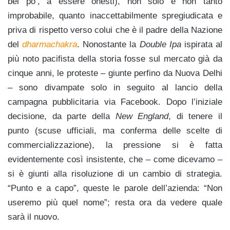
bel po’, a essere onesti), non solo e non tanto
improbabile, quanto inaccettabilmente spregiudicata e
priva di rispetto verso colui che è il padre della Nazione
del
dharmachakra
. Nonostante la
Double Ipa
ispirata al
più noto pacifista della storia fosse sul mercato già da
cinque anni, le proteste – giunte perfino da Nuova Delhi
– sono divampate solo in seguito al lancio della
campagna pubblicitaria via Facebook. Dopo l’iniziale
decisione, da parte della
New England
, di tenere il
punto (scuse ufficiali, ma conferma delle scelte di
commercializzazione), la pressione si è fatta
evidentemente così insistente, che – come dicevamo –
si è giunti alla risoluzione di un cambio di strategia.
“Punto e a capo”, queste le parole dell’azienda: “Non
useremo più quel nome”; resta ora da vedere quale
sarà il nuovo.