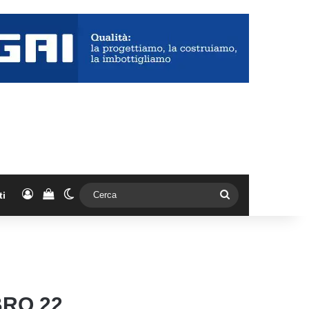
Accedi
Vedi il carrello
Cambia aspetto
Cerca
ti
BRO 22