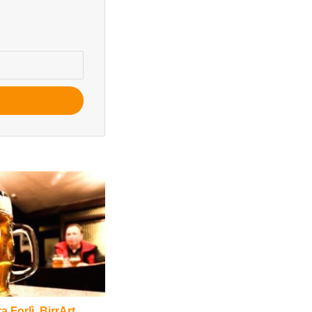
ra Forlì, BirrArt,