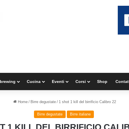
brewing
Cucina
Eventi
Corsi
Shop
Contat
Home
/
Birre degustate
/
1 shot 1 kill del birrificio Calibro 22
Birre degustate
Birre italiane
T 1 KILL DEL BIRRIFICIO CALI