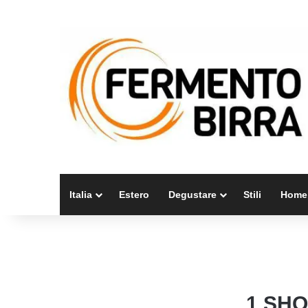
Italia
Estero
Degustare
Stili
Home
1 SHO