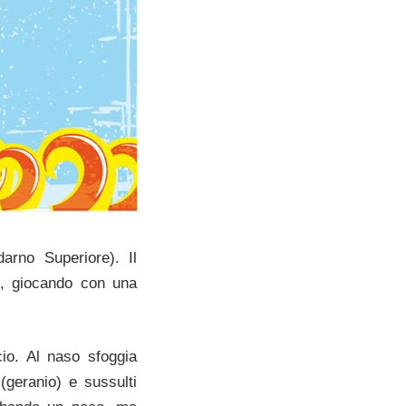
arno Superiore). Il
ne, giocando con una
cio. Al naso sfoggia
(geranio) e sussulti