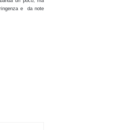
 sbanda un poco, ma
tringenza e da note