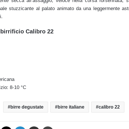
nte secca all’assaggio, veloce nella corsa forsennata,
inale stuzzicante al palato animato da una
leggermente as
i.
 birrificio Calibro 22
ericana
izio: 8-10 °C
birre degustate
birre italiane
calibro 22
Facebook
X
LinkedIn
Condividi via mail
Stampa