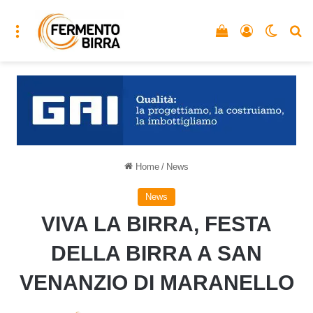
Menu
Vedi il carrello
Accedi
Cambia
C
Home
/
News
News
VIVA LA BIRRA, FESTA
DELLA BIRRA A SAN
VENANZIO DI MARANELLO