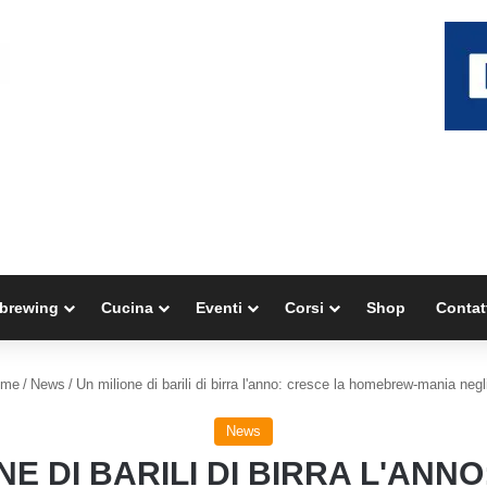
brewing
Cucina
Eventi
Corsi
Shop
Contat
me
/
News
/
Un milione di barili di birra l'anno: cresce la homebrew-mania neg
News
NE DI BARILI DI BIRRA L'ANN