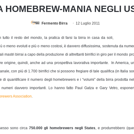
A HOMEBREW-MANIA NEGLI U
Fermento Birra
12 Luglio 2011
tutto il resto del mondo, la pratica di farsi la birra in casa da soli,
più o meno evoluti e più o meno costosi, è davvero diffusissima, sostenuta da numeri
uali mastri birrai a capo della produzione di altrettanti birrifici in giro per il mond
dare origine, quindi, anche ad una prospettiva lavorativa importante.
In America, u
anale, con più di 1.700 birrifici che si possono fregiare di tale qualifica (in Italia
re di quantificare il numero degli homebrewers e i “volumi” della birra prodotta 
i numeri davvero importanti. Lo hanno fatto Paul Gatza e Gary Vetro, esponenti 
rewers Association
.
ssesso sono circa
750.000 gli homebrewers negli States
, e produrrebbero (que