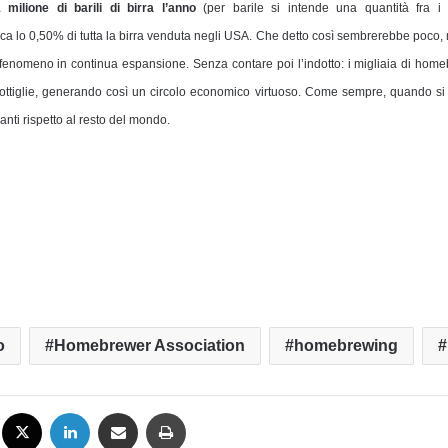
 milione di barili di birra l’anno
(per barile si intende una quantità fra i 
rca lo 0,50% di tutta la birra venduta negli USA. Che detto così sembrerebbe poc
 un fenomeno in continua espansione. Senza contare poi l’indotto: i migliaia di ho
i, bottiglie, generando così un circolo economico virtuoso. Come sempre, quando si t
nti rispetto al resto del mondo.
o
Homebrewer Association
homebrewing
Facebook
X
LinkedIn
Condividi via mail
Stampa