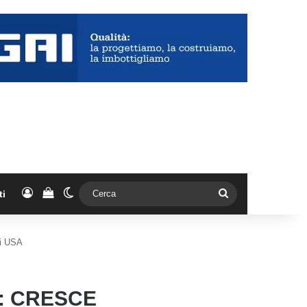
Accedi
Vedi il carrello
Cambia aspetto
Cerca
ti
li USA
O: CRESCE