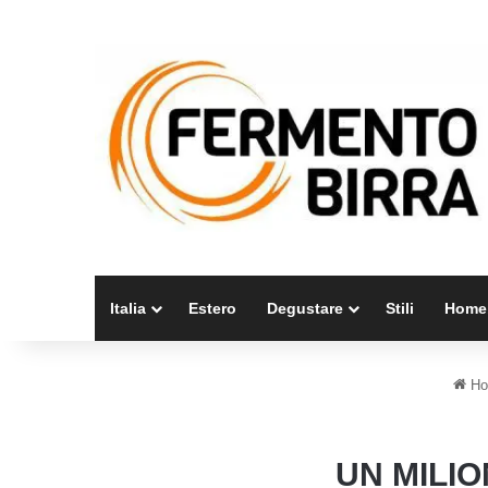
Italia
Estero
Degustare
Stili
Home
Ho
UN MILIO