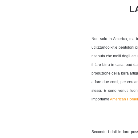
L
Non solo in America, ma in 
utilizzando kit e pentoloni 
risaputo che molti degli att
il fare birra in casa, può 
produzione della birra artigi
a fare due conti, per cerca
stessi. E sono venuti fuor
importante
American Homeb
Secondo i dati in loro po