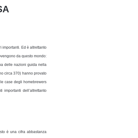
SA
 importanti. Ed è altrettanto
o provengono da questo mondo:
na delle nazioni guida nella
 sono circa 370) hanno provato
nelle case degli homebrewers
importanti dell’altrettanto
sto è una cifra abbastanza