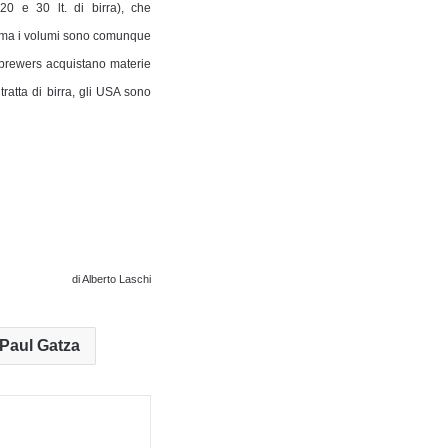
20 e 30 lt. di birra), che
o, ma i volumi sono comunque
mebrewers acquistano materie
ratta di birra, gli USA sono
di Alberto Laschi
Paul Gatza