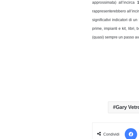
approssimata) all’incirca
1
rappresenterebbero all’inci
significativi indicatori di
prime, impianti e kit, libr
(quasi) sempre un passo ava
Gary Vetr
Condividi