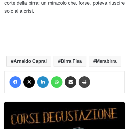
corte della birra: un miracolo che, forse, poteva riuscire
solo alla crisi.
ff
Arnaldo Caprai
Birra Flea
Merabirra
Facebook
X
LinkedIn
WhatsApp
Condividi via mail
Stampa