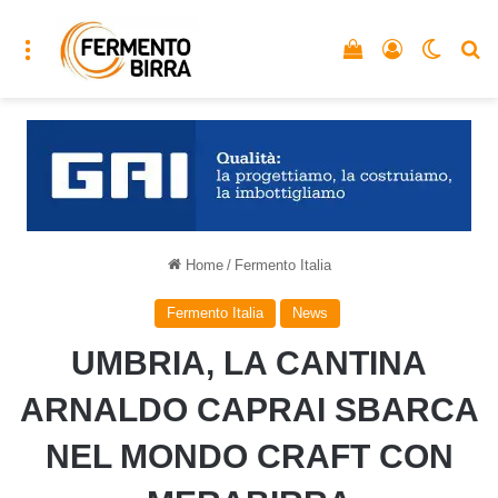
Menu
Vedi il carrello
Accedi
Cambia
C
Home
/
Fermento Italia
Fermento Italia
News
UMBRIA, LA CANTINA
ARNALDO CAPRAI SBARCA
NEL MONDO CRAFT CON