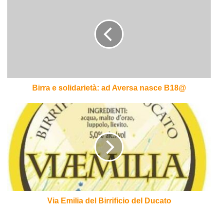
e
solidarietà:
ad
Aversa
nasce
B18@
Birra e solidarietà: ad Aversa nasce B18@
Via
Emilia
del
Birrificio
del
Ducato
Via Emilia del Birrificio del Ducato