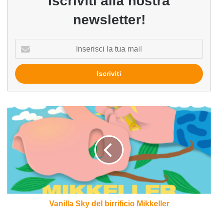
Iscriviti alla nostra
newsletter!
Inserisci
la
tua
mail
Vanilla
Sky
del
birrificio
Mikkeller
Vanilla Sky del birrificio Mikkeller