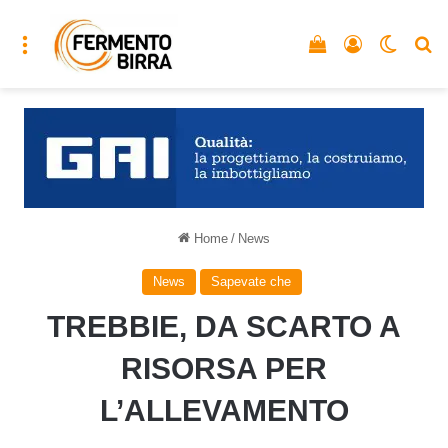
Menu
Vedi il carrello
Accedi
Cambia
C
Home
/
News
News
Sapevate che
TREBBIE, DA SCARTO A
RISORSA PER
L’ALLEVAMENTO