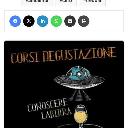
ambiente
cerb
trebbie
Facebook
X
LinkedIn
WhatsApp
Condividi via mail
Stampa