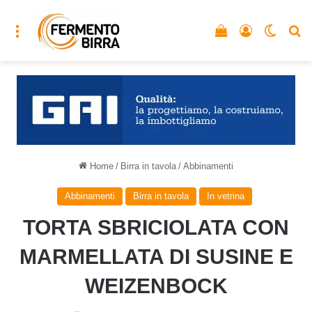
Menu
Vedi il carrello
Accedi
Cambia
C
Home
/
Birra in tavola
/
Abbinamenti
Abbinamenti
Birra in tavola
In vetrina
TORTA SBRICIOLATA CON
MARMELLATA DI SUSINE E
WEIZENBOCK