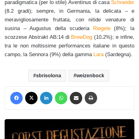
paradigmatica (per lo stile) Aventinus di casa
Schneider
(8.2 gradi); sempre, in Germania, la delicata – e
meravigliosamente fruttata, con nitide venature di
susina – Augustus della scuderia
Riegele
(8%); la
scozzese Abstrakt AB:14 di
BrewDog
(10.2%); e infine,
tra le non moltissime performances italiane in questo
campo, la Sennora (9%) della gamma
Lara
(Sardegna).
sbrisolona
weizenbock
Facebook
X
LinkedIn
WhatsApp
Condividi via mail
Stampa