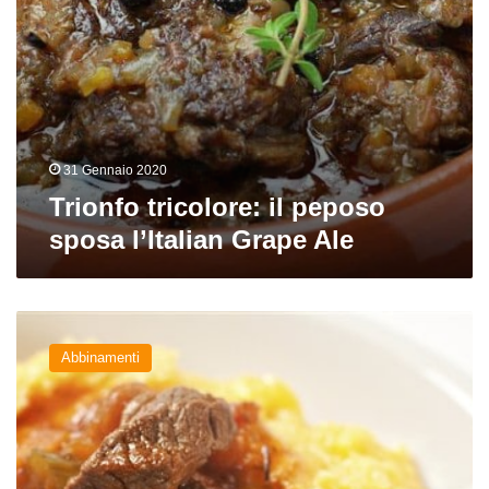
31 Gennaio 2020
Trionfo tricolore: il peposo
sposa l’Italian Grape Ale
Matrimoni
birrari:
Abbinamenti
Polenta
al
ragù
e
Italian
Grape