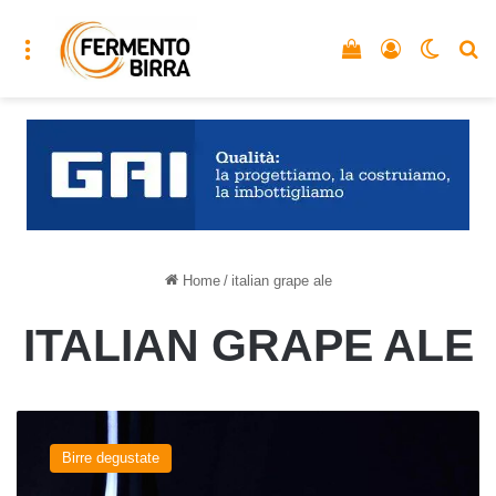
Menu
Vedi il carrello
Accedi
Cambia
C
Home
/
italian grape ale
ITALIAN GRAPE ALE
GropAle
del
Birre degustate
birrificio
KM