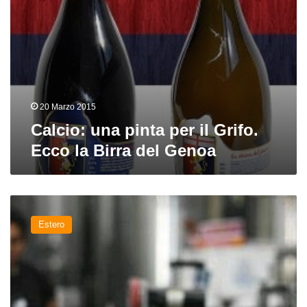
del
Genoa
20 Marzo 2015
Calcio: una pinta per il Grifo.
Ecco la Birra del Genoa
Arriva
la
Estero
Maradò
10,
la
birra
dedicata
al