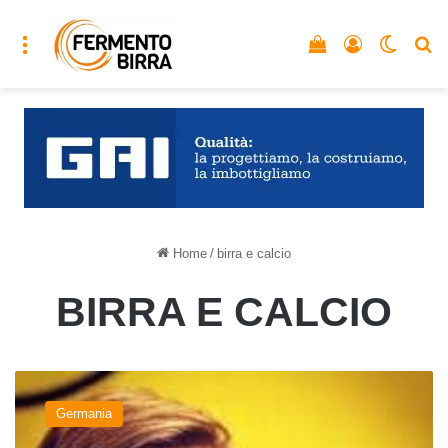
Menu
Vedi il carrello
Accedi
Cambia
C
Home
/
birra e calcio
BIRRA E CALCIO
Il
Borussia
Germania
calcio
nega