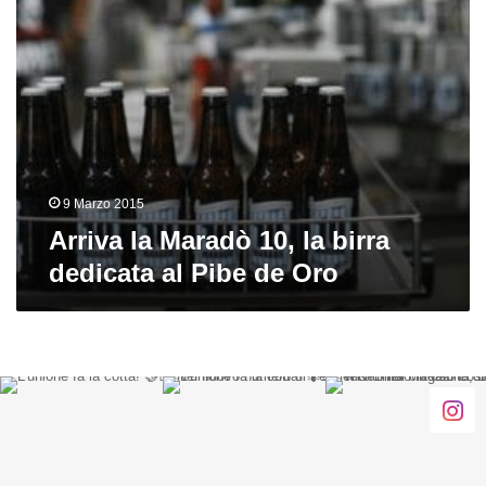
Pibe
de
Oro
9 Marzo 2015
Arriva la Maradò 10, la birra
dedicata al Pibe de Oro