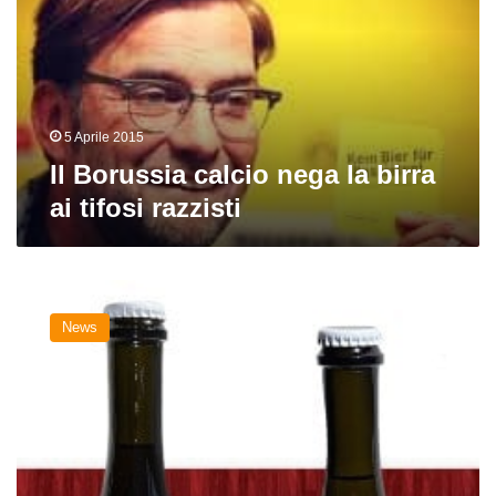
la
birra
ai
tifosi
razzisti
5 Aprile 2015
Il Borussia calcio nega la birra
ai tifosi razzisti
Calcio:
una
News
pinta
per
il
Grifo.
Ecco
la
Birra