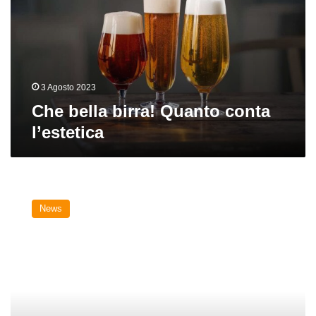
conta
l’estetica
3 Agosto 2023
Che bella birra! Quanto conta
l’estetica
Stappare
una
News
birra
per
farsi
belli