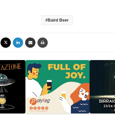
Baird Beer
Facebook
X
LinkedIn
Condividi via mail
Stampa