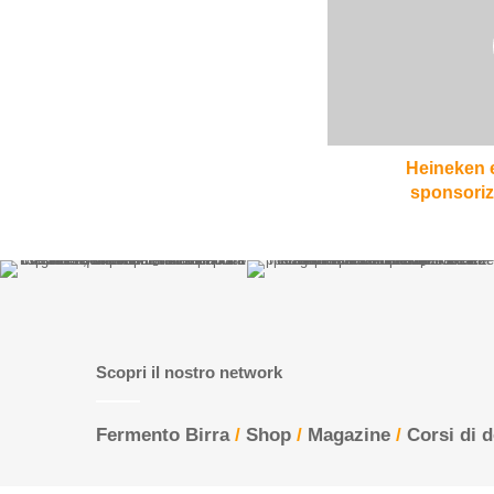
Valle
D'Aosta,
tra
sponsorizzazione
e
inciucio
Heineken e
sponsoriz
Scopri il nostro network
Fermento Birra
/
Shop
/
Magazine
/
Corsi di 