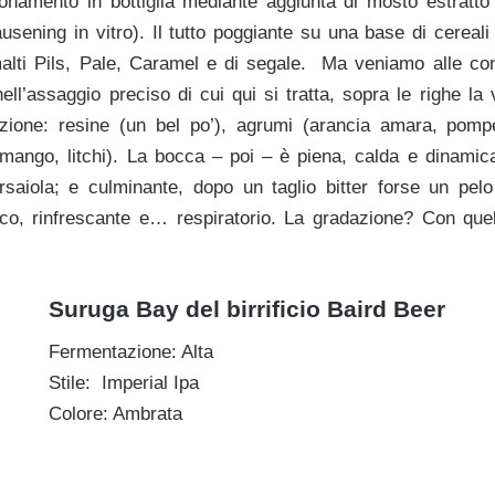
onamento in bottiglia mediante aggiunta di mosto estratto
ausening in vitro). Il tutto poggiante su una base di cereal
alti Pils, Pale, Caramel e di segale. Ma veniamo alle conc
ll’assaggio preciso di cui qui si tratta, sopra le righe la
fazione: resine (un bel po’), agrumi (arancia amara, pomp
 mango, litchi). La bocca – poi – è piena, calda e dinamic
saiola; e culminante, dopo un taglio bitter forse un pelo
co, rinfrescante e… respiratorio. La gradazione? Con quel
Suruga Bay del birrificio Baird Beer
Fermentazione: Alta
Stile: Imperial Ipa
Colore: Ambrata