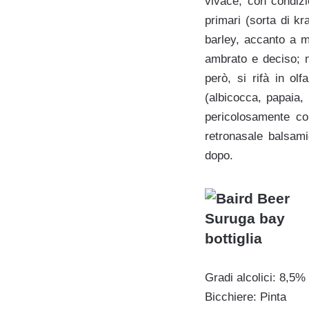
vivace, con condizi
primari (sorta di kr
barley, accanto a m
ambrato e deciso; ne
però, si rifà in ol
(albicocca, papaia,
pericolosamente cor
retronasale balsami
dopo.
Gradi alcolici: 8,5%
Bicchiere: Pinta