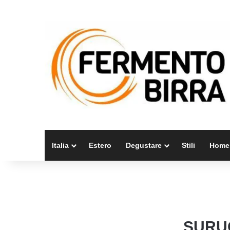
Italia
Estero
Degustare
Stili
Home
SURUG