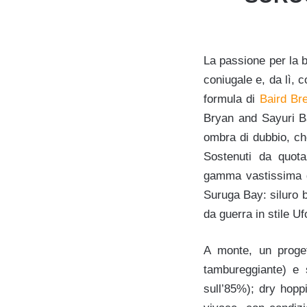
La passione per la 
coniugale e, da lì, 
formula di
Baird Br
Bryan and Sayuri Ba
ombra di dubbio, che
Sostenuti da quotaz
gamma vastissima di
Suruga Bay: siluro b
da guerra in stile U
A monte, un proget
tambureggiante) e s
sull’85%); dry hoppi