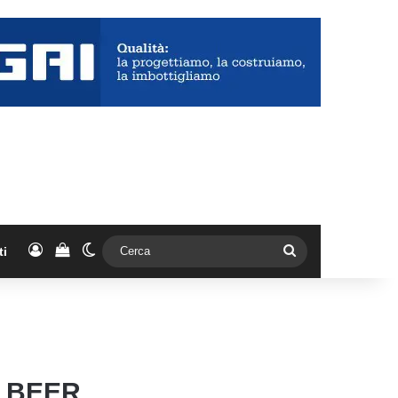
Accedi
Vedi il carrello
Cambia aspetto
Cerca
ti
D BEER