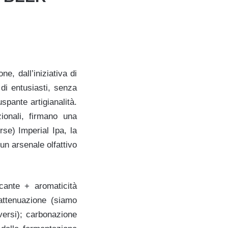
ne, dall’iniziativa di
di entusiasti, senza
spante artigianalità.
zionali, firmano una
se) Imperial Ipa, la
un arsenale olfattivo
cante + aromaticità
 attenuazione (siamo
iversi); carbonazione