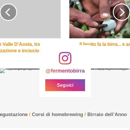
fa
la
birra...
e
anche
la
morfina!
 Valle D'Aosta, tra
Il lievito fa la birra... 
zazione e inciucio
@fermentobirra
Seguici
degustazione
/
Corsi di homebrewing
/
Birraio dell’Anno