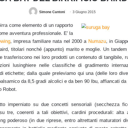
Simone Cantoni
3 Giugno 2015
birra come elemento di un rapporto
come avventura professionale. E’ la
ewing
, impresa familiare nata nel 2000 a
Numazu
, in Giappo
ird, titolari nonché (appunto) marito e moglie. Un tandem 
 trasferiscono nei loro prodotti un contenuto di tangibile, ru
ioni lusinghiere nelle classifiche di gradimento interna
 etichette; dalla quale preleviamo qui una (delle loro diver
alsamico da 8,5 gradi alcolici e da ben 90 Ibu, affiancati da 
fo Robot.
to imperniato su due concetti sensoriali (secchezza fic
u tre, coerenti a tali obiettivi, cardini procedurali: alta
ng poderoso (in due riprese, entro altrettanti maturatori d