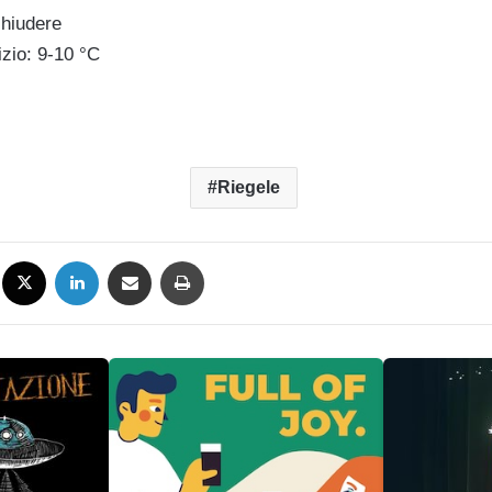
chiudere
izio: 9-10 °C
Riegele
Facebook
X
LinkedIn
Condividi via mail
Stampa