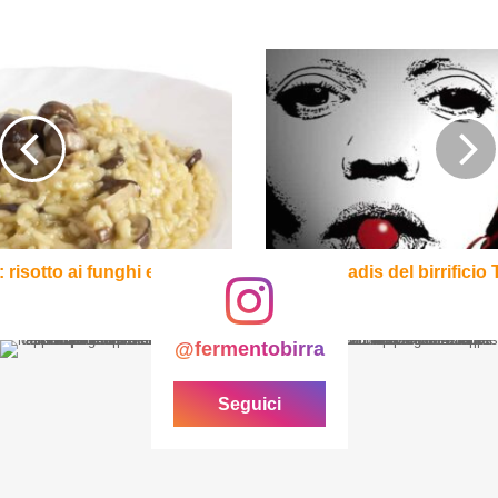
Jadis
del
birrificio
Toccalmatto
: risotto ai funghi e Bock
Jadis del birrificio
@fermentobirra
Seguici