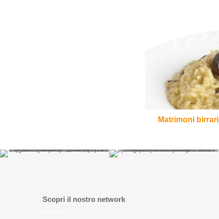
Matrimoni
birrari:
risotto
ai
funghi
e
Bock
Matrimoni birrari
Scopri il nostro network