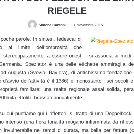
RIEGELE
Simone Cantoni
1 Novembre 2015
i poche parole. In sintesi, tedesca: di
o al limite dell’ombrosità che
’ stereotipatamente, a essere onesti – si associa ai modi d
la Germania. Speziator è una delle etichette ammiraglia
d Augusta (Svevia, Baviera), di antichissima fondazione (
’avvio dell’attività è il 1386) e, nonostante i sei secoli 
 proprietà familiare: una realtà regionale assai solida, per
200mila ettolitri brassati annualmente.
u cui puntiamo qui i riflettori, si tratta di una Doppelboc
no intenso (una fiera tonalità mogano infiammata da riflessi
invulnerabile nei tempi di durata, ma bella per fattura (c