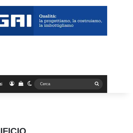
Accedi
Vedi il carrello
Cambia aspetto
Cerca
ti
FICIO