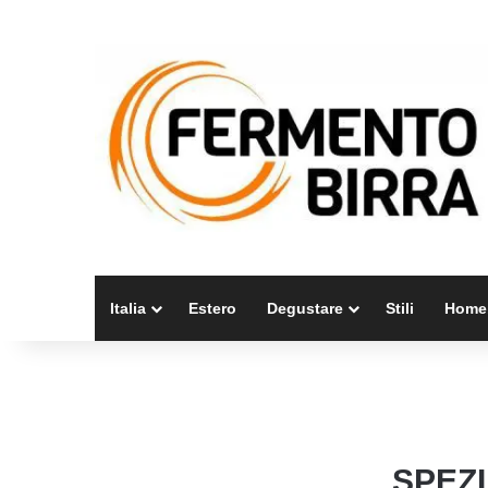
Italia
Estero
Degustare
Stili
Home
SPEZ