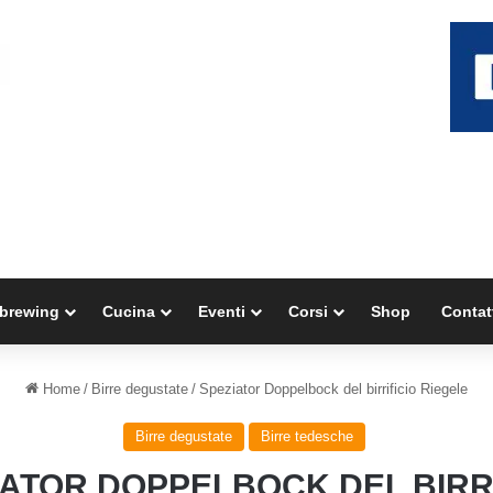
brewing
Cucina
Eventi
Corsi
Shop
Contat
Home
/
Birre degustate
/
Speziator Doppelbock del birrificio Riegele
Birre degustate
Birre tedesche
IATOR DOPPELBOCK DEL BIRRI