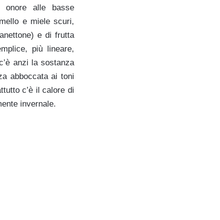
a onore alle basse
ello e miele scuri,
anettone) e di frutta
mplice, più lineare,
 c’è anzi la sostanza
nza abboccata ai toni
tutto c’è il calore di
mente invernale.