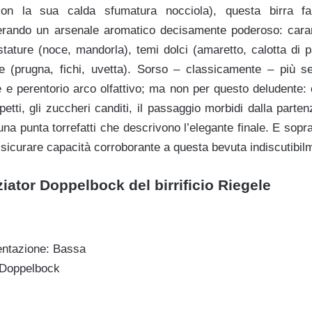
 (con la sua calda sfumatura nocciola), questa birra f
derando un arsenale aromatico decisamente poderoso: caram
tostature (noce, mandorla), temi dolci (amaretto, calotta di p
ie (prugna, fichi, uvetta). Sorso – classicamente – più se
e e perentorio arco olfattivo; ma non per questo deludente:
spetti, gli zuccheri canditi, il passaggio morbidi dalla parte
una punta torrefatti che descrivono l’elegante finale. E soprat
ssicurare capacità corroborante a questa bevuta indiscutibil
iator Doppelbock del birrificio Riegele
ntazione: Bassa
: Doppelbock