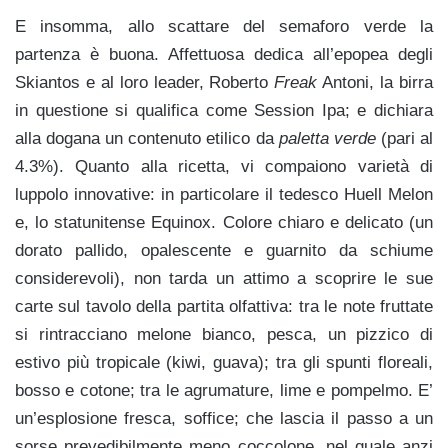
E insomma, allo scattare del semaforo verde la
partenza è buona. Affettuosa dedica all’epopea degli
Skiantos e al loro leader, Roberto
Freak
Antoni, la birra
in questione si qualifica come Session Ipa; e dichiara
alla dogana un contenuto etilico da
paletta verde
(pari al
4.3%). Quanto alla ricetta, vi compaiono varietà di
luppolo innovative: in particolare il tedesco Huell Melon
e, lo statunitense Equinox. Colore chiaro e delicato (un
dorato pallido, opalescente e guarnito da schiume
considerevoli), non tarda un attimo a scoprire le sue
carte sul tavolo della partita olfattiva: tra le note fruttate
si rintracciano melone bianco, pesca, un pizzico di
estivo più tropicale (kiwi, guava); tra gli spunti floreali,
bosso e cotone; tra le agrumature, lime e pompelmo. E’
un’esplosione fresca, soffice; che lascia il passo a un
sorse prevedibilmente meno coccolone, nel quale anzi