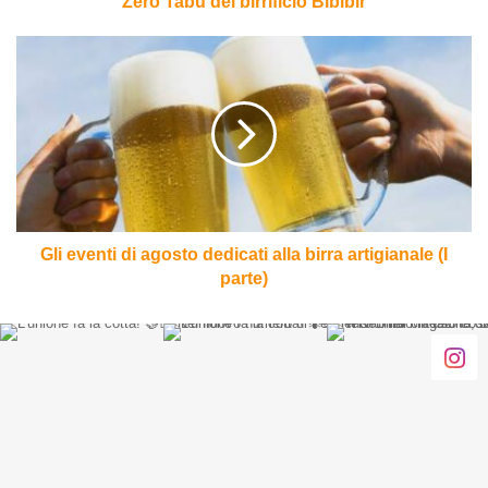
Zero Tabù del birrificio Bibibir
Gli
eventi
di
agosto
dedicati
alla
birra
artigianale
(I
parte)
Gli eventi di agosto dedicati alla birra artigianale (I
parte)