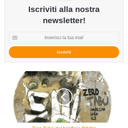
Iscriviti alla nostra
newsletter!
Inserisci
la
tua
mail
Zero
Tabù
del
birrificio
Bibibir