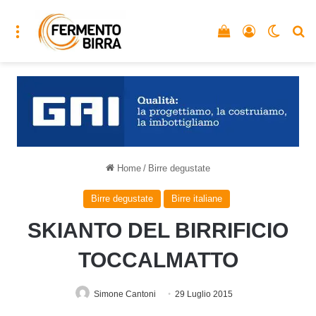
Menu
Vedi il carrello
Accedi
Cambia
C
Home
/
Birre degustate
Birre degustate
Birre italiane
SKIANTO DEL BIRRIFICIO
TOCCALMATTO
Simone Cantoni
29 Luglio 2015