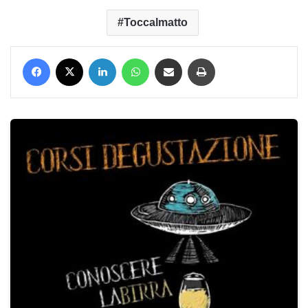
Toccalmatto
Facebook
X
LinkedIn
WhatsApp
Condividi via mail
Stampa