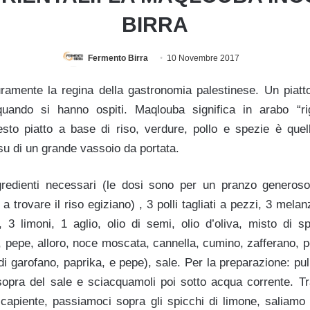
BIRRA
Fermento Birra
10 Novembre 2017
amente la regina della gastronomia palestinese. Un piatt
uando si hanno ospiti. Maqlouba significa in arabo “rigi
uesto piatto a base di riso, verdure, pollo e spezie è quel
 su di un grande vassoio da portata.
gredienti necessari (le dosi sono per un pranzo generoso)
a trovare il riso egiziano) , 3 polli tagliati a pezzi, 3 mela
, 3 limoni, 1 aglio, olio di semi, olio d’oliva, misto di s
pepe, alloro, noce moscata, cannella, cumino, zafferano, p
i garofano, paprika, e pepe), sale. Per la preparazione: pul
 sopra del sale e sciacquamoli poi sotto acqua corrente. Tr
a capiente, passiamoci sopra gli spicchi di limone, saliamo 