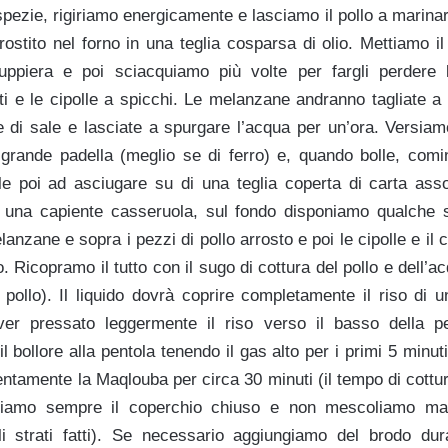
i spezie, rigiriamo energicamente e lasciamo il pollo a marinar
rrostito nel forno in una teglia cosparsa di olio. Mettiamo i
ppiera e poi sciacquiamo più volte per fargli perdere l
ti e le cipolle a spicchi. Le melanzane andranno tagliate a 
e di sale e lasciate a spurgare l’acqua per un’ora. Versia
 grande padella (meglio se di ferro) e, quando bolle, comi
e poi ad asciugare su di una teglia coperta di carta ass
 una capiente casseruola, sul fondo disponiamo qualche sp
nzane e sopra i pezzi di pollo arrosto e poi le cipolle e il ca
. Ricopramo il tutto con il sugo di cottura del pollo e dell’ac
pollo). Il liquido dovrà coprire completamente il riso di u
aver pressato leggermente il riso verso il basso della p
 bollore alla pentola tenendo il gas alto per i primi 5 minu
ntamente la Maqlouba per circa 30 minuti (il tempo di cottur
Teniamo sempre il coperchio chiuso e non mescoliamo mai
li strati fatti). Se necessario aggiungiamo del brodo du