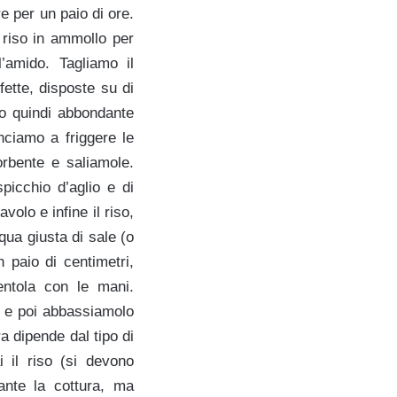
e per un paio di ore.
l riso in ammollo per
’amido. Tagliamo il
fette, disposte su di
mo quindi abbondante
nciamo a friggere le
orbente e saliamole.
icchio d’aglio e di
volo e infine il riso,
qua giusta di sale (o
n paio di centimetri,
entola con le mani.
ti e poi abbassiamolo
a dipende dal tipo di
 il riso (si devono
rante la cottura, ma