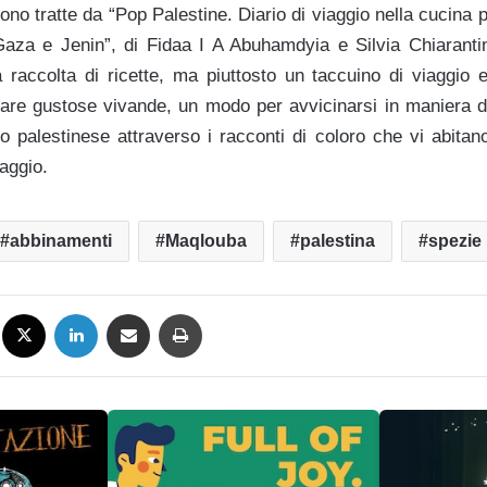
 sono tratte da “Pop Palestine. Diario di viaggio nella cucina 
aza e Jenin”, di Fidaa I A Abuhamdyia e Silvia Chiarantini
 raccolta di ricette, ma piuttosto un taccuino di viaggio e
re gustose vivande, un modo per avvicinarsi in maniera di
lo palestinese attraverso i racconti di coloro che vi abita
iaggio.
abbinamenti
Maqlouba
palestina
spezie
Facebook
X
LinkedIn
Condividi via mail
Stampa