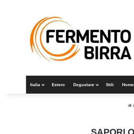
Italia
Estero
Degustare
Stili
Home
SAPORI O