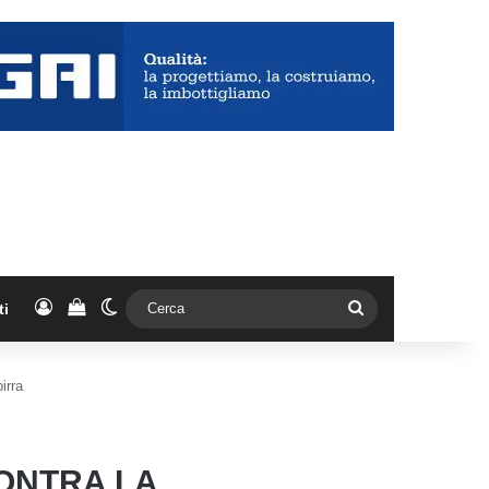
Accedi
Vedi il carrello
Cambia aspetto
Cerca
ti
irra
CONTRA LA