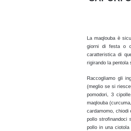
La maqlouba è sicur
giorni di festa o q
caratteristica di q
rigirando la pentola
Raccogliamo gli in
(meglio se si riesce 
pomodori, 3 cipolle
maqlouba (curcuma, 
cardamomo, chiodi d
pollo strofinandoci
pollo in una ciotol