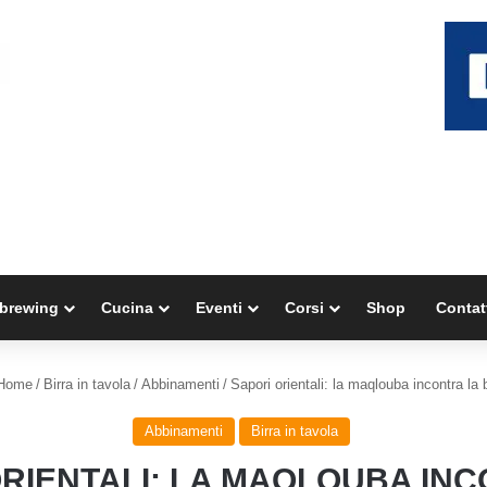
brewing
Cucina
Eventi
Corsi
Shop
Contat
Home
/
Birra in tavola
/
Abbinamenti
/
Sapori orientali: la maqlouba incontra la b
Abbinamenti
Birra in tavola
RIENTALI: LA MAQLOUBA IN