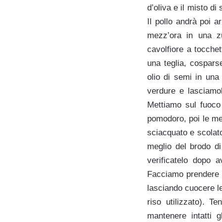
d’oliva e il misto d
Il pollo andrà poi a
mezz’ora in una zu
cavolfiore a tocchet
una teglia, cospars
olio di semi in una
verdure e lasciamol
Mettiamo sul fuoco
pomodoro, poi le mela
sciacquato e scolato
meglio del brodo di 
verificatelo dopo 
Facciamo prendere il
lasciando cuocere le
riso utilizzato). 
mantenere intatti g