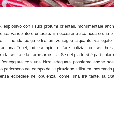
e, esplosivo con i suoi profumi orientali, monumentale anch
nte, variopinto e untuoso. È necessario scomodare una birr
e il mondo belga offre un ventaglio alquanto variegato i
ad una Tripel, ad esempio, di fare pulizia con secchez
 frutta secca e la carne arrostita. Se nel piatto si è particol
l festeggiare con una birra adeguata possiamo anche scegl
o perlomeno nel campo dell’ispirazione stilistica, pescando 
 senza eccedere nell’opulenza, come, una fra tante, la
Du