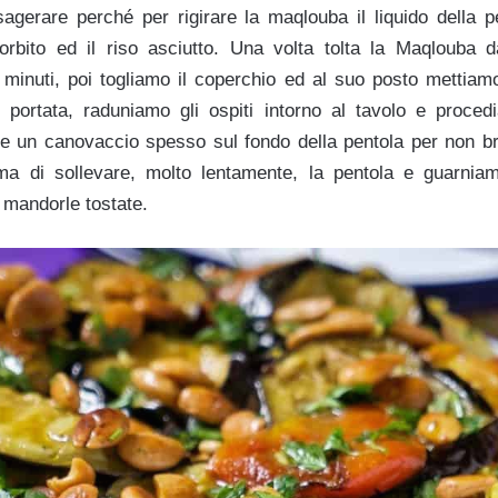
agerare perché per rigirare la maqlouba il liquido della 
rbito ed il riso asciutto. Una volta tolta la Maqlouba d
 minuti, poi togliamo il coperchio ed al suo posto mettiam
portata, raduniamo gli ospiti intorno al tavolo e proced
ere un canovaccio spesso sul fondo della pentola per non br
ima di sollevare, molto lentamente, la pentola e guarni
 mandorle tostate.