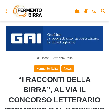
Menu
Vedi il carrello
Accedi
Cambia
C
Home
/
Fermento Italia
Fermento Italia
News
“I RACCONTI DELLA
BIRRA”, AL VIA IL
CONCORSO LETTERARIO