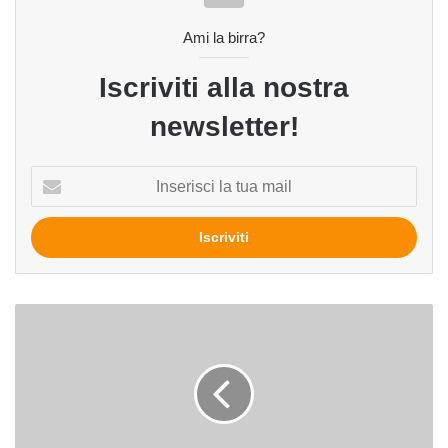
Ami la birra?
Iscriviti alla nostra
newsletter!
Inserisci
la
tua
mail
Una
pinta,
meno
starnuti
e...
più
figli!