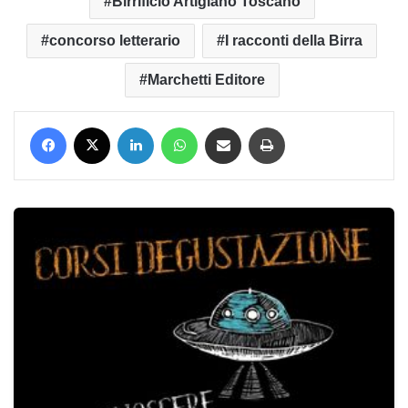
Birrificio Artigiano Toscano
concorso letterario
I racconti della Birra
Marchetti Editore
Facebook
X
LinkedIn
WhatsApp
Condividi via mail
Stampa