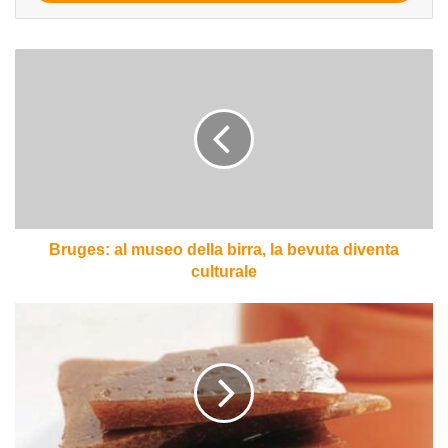
Bruges:
al
museo
della
birra,
la
bevuta
diventa
culturale
Bruges: al museo della birra, la bevuta diventa
culturale
I
difetti
della
birra:
il
diacetile