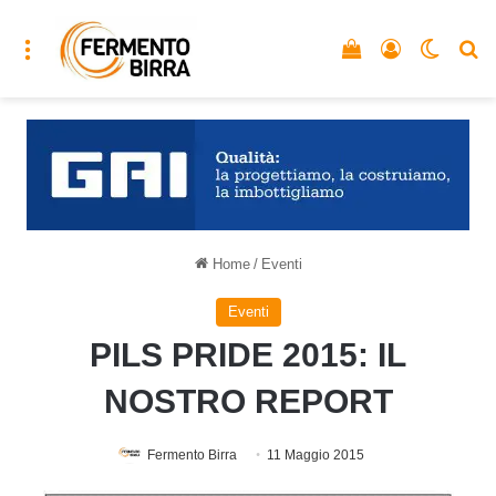
Menu
Vedi il carrello
Accedi
Cambia
C
Home
/
Eventi
Eventi
PILS PRIDE 2015: IL
NOSTRO REPORT
Fermento Birra
11 Maggio 2015