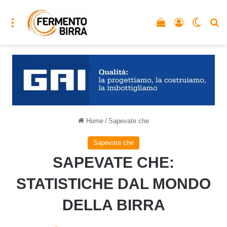
Menu
Vedi il carrello
Accedi
Cambia
C
Home
/
Sapevate che
Sapevate che
SAPEVATE CHE:
STATISTICHE DAL MONDO
DELLA BIRRA