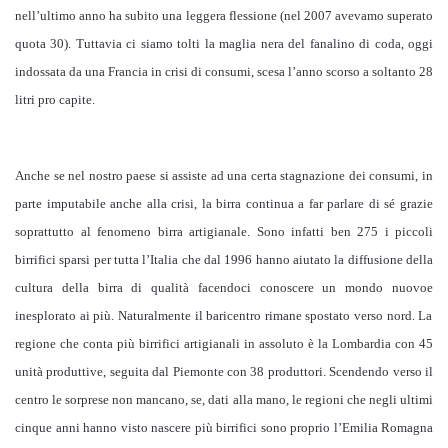
nell’ultimo anno ha subito una leggera flessione (nel 2007 avevamo superato
quota 30). Tuttavia ci siamo tolti la maglia nera del fanalino di coda, oggi
indossata da una Francia in crisi di consumi, scesa l’anno scorso a soltanto 28
litri pro capite.
A
nche se nel nostro paese si assiste ad una certa stagnazione dei
consumi, in
parte imputabile anche alla crisi, la birra continua a far parlare di sé grazie
soprattutto al fenomeno birra artigianale. Sono infatti ben 275 i piccoli
birrifici sparsi per tutta l’Italia che dal 1996
hanno aiutato la diffusione della
cultura della birra di qualità facendoci conoscere un mondo
nuovo
e
inesplorato ai più. Naturalmente
il baricentro rimane spostato verso nord. La
regione che conta
più birrifici artigianali in assoluto è la Lombardia con 45
unità produttive,
seguita dal Piemonte con
38 produttori. Scendendo verso il
centro le sorprese non mancano, se, dati alla mano, le regioni che negli ultimi
cinque anni hanno visto nascere più birrifici sono proprio l’Emilia Romagna