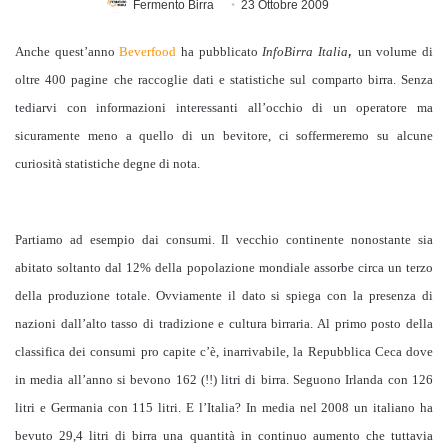
Fermento Birra
23 Ottobre 2009
,
Anche quest’anno
Beverfood
ha pubblicato
InfoBirra Italia
un volume di
oltre 400 pagine
che raccoglie dati e statistiche sul comparto birra. Senza
tediarvi con informazioni interessanti all’occhio di un operatore ma
sicuramente meno a quello di un bevitore, ci soffermeremo su alcune
curiosità statistiche degne di nota.
Partiamo ad esempio dai consumi. Il vecchio continente nonostante sia
abitato soltanto dal 12% della popolazione mondiale assorbe circa un terzo
della produzione totale. Ovviamente il dato si spiega con la presenza di
nazioni dall’alto tasso di tradizione e cultura birraria. Al primo posto della
classifica dei consumi pro capite c’è, inarrivabile, la Repubblica Ceca dove
in media all’anno si bevono 162 (!!) litri di birra. Seguono Irlanda con 126
litri e Germania con 115 litri. E l’Italia? In media nel 2008 un italiano ha
bevuto 29,4
lit
ri di birra una quantità in continuo aumento che tuttavia