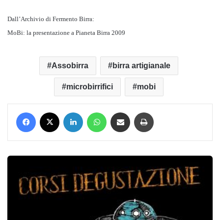
Dall’Archivio di Fermento Birra:
MoBi: la presentazione a Pianeta Birra 2009
Assobirra
birra artigianale
microbirrifici
mobi
Facebook
X
LinkedIn
WhatsApp
Condividi via mail
Stampa