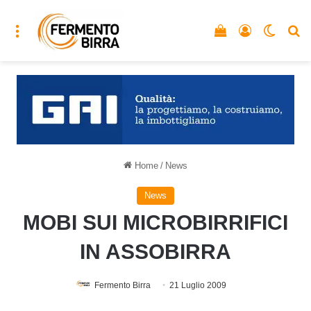
Menu
Vedi il carrello
Accedi
Cambia
C
Home
/
News
News
MOBI SUI MICROBIRRIFICI
IN ASSOBIRRA
Fermento Birra
21 Luglio 2009