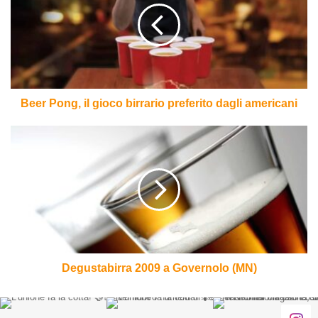
gioco
birrario
preferito
dagli
americani
Beer Pong, il gioco birrario preferito dagli americani
Degustabirra
2009
a
Governolo
(MN)
Degustabirra 2009 a Governolo (MN)