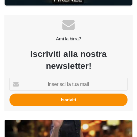
Ami la birra?
Iscriviti alla nostra
newsletter!
Inserisci
la
tua
mail
Beer
Pong,
il