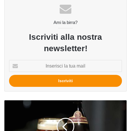
Ami la birra?
Iscriviti alla nostra
newsletter!
Inserisci
la
tua
mail
Weichsel
del
birrificio
Schlenkerla