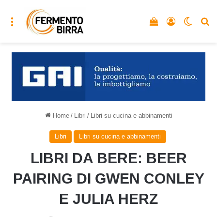
Menu
Vedi il carrello
Accedi
Cambia
C
Home
/
Libri
/
Libri su cucina e abbinamenti
Libri
Libri su cucina e abbinamenti
LIBRI DA BERE: BEER
PAIRING DI GWEN CONLEY
E JULIA HERZ