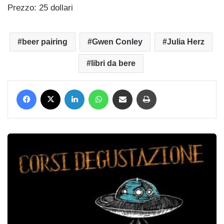
Prezzo: 25 dollari
beer pairing
Gwen Conley
Julia Herz
libri da bere
Facebook
X
LinkedIn
WhatsApp
Condividi via mail
Stampa