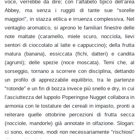
voce, verrebbe da dire; con l’alfabeto tipico dell’area
Abbey, ma senza i ruggiti di tante sue “sorelle
maggiori”, in stazza etilica e irruenza complessiva. Nel
ventaglio aromatico, si aprono le familiari finestre delle
note maltate (caramello, miele scuro, nocciola, lievi
sentori di cioccolato al latte e cappuccino); della frutta
matura (banana), essiccata (fichi, datteri) e candita
(agrumi); delle spezie (noce moscata). Temi che, al
sorseggio, tornano a scorrere con disciplina, dettando
un profilo di apprezzabile equilibrio, tra le partenze
“rotonde” e un fin di bozza invece più snello e dry, in cui
l’asciuttezza del luppolo Poperingse Nugget collabora in
armonia con le tostature dei cereali in impasto, pronti a
reiterare quelle ottobrine percezioni di frutta secca
(nocciole, mandorle) già annotate in olfazione. Slogan:
ci sono, eccome, modi non necessariamente “rischiosi”