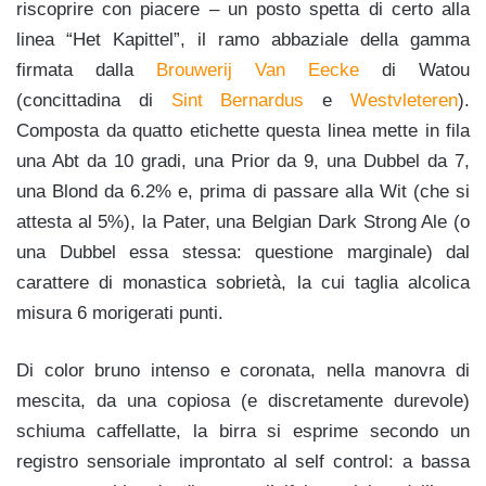
riscoprire con piacere – un posto spetta di certo alla
linea “Het Kapittel”, il ramo abbaziale della gamma
firmata dalla
Brouwerij Van Eecke
di Watou
(concittadina di
Sint Bernardus
e
Westvleteren
).
Composta da quatto etichette questa linea mette in fila
una Abt da 10 gradi, una Prior da 9, una Dubbel da 7,
una Blond da 6.2% e, prima di passare alla Wit (che si
attesta al 5%), la Pater, una Belgian Dark Strong Ale (o
una Dubbel essa stessa: questione marginale) dal
carattere di monastica sobrietà, la cui taglia alcolica
misura 6 morigerati punti.
Di color bruno intenso e coronata, nella manovra di
mescita, da una copiosa (e discretamente durevole)
schiuma caffellatte, la birra si esprime secondo un
registro sensoriale improntato al self control: a bassa