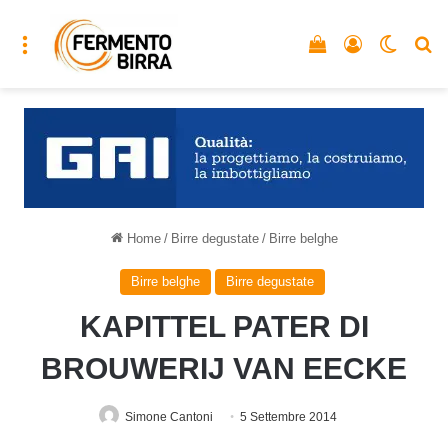
Menu
Vedi il carrello
Accedi
Cambia
C
Home
/
Birre degustate
/
Birre belghe
Birre belghe
Birre degustate
KAPITTEL PATER DI
BROUWERIJ VAN EECKE
Simone Cantoni
5 Settembre 2014